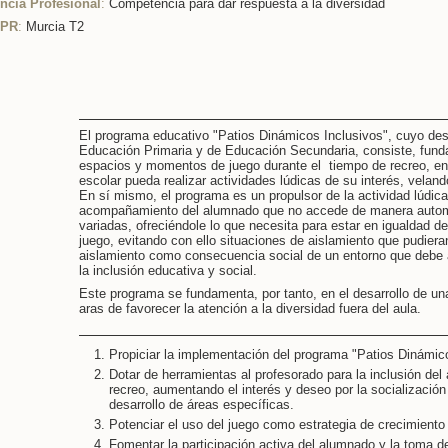
cia Profesional
:
Competencia para dar respuesta a la diversidad
CPR
:
Murcia T2
El programa educativo "Patios Dinámicos Inclusivos", cuyo dest
Educación Primaria y de Educación Secundaria, consiste, fund
espacios y momentos de juego durante el tiempo de recreo, en 
escolar pueda realizar actividades lúdicas de su interés, velando
En sí mismo, el programa es un propulsor de la actividad lúdica
acompañamiento del alumnado que no accede de manera automá
variadas, ofreciéndole lo que necesita para estar en igualdad d
juego, evitando con ello situaciones de aislamiento que pudier
aislamiento como consecuencia social de un entorno que debe
la inclusión educativa y social.
Este programa se fundamenta, por tanto, en el desarrollo de una 
aras de favorecer la atención a la diversidad fuera del aula.
Propiciar la implementación del programa "Patios Dinámico
Dotar de herramientas al profesorado para la inclusión d
recreo, aumentando el interés y deseo por la socialización 
desarrollo de áreas específicas.
Potenciar el uso del juego como estrategia de crecimiento 
Fomentar la participación activa del alumnado y la toma de