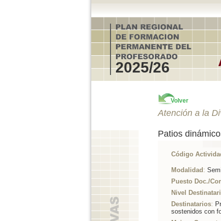
2025/26
Volver
Atención a la D
Patios dinámicos
Código Activida
Modalidad
:
Semi
Puesto Doc./Co
Nivel Destinatar
Destinatarios
:
Pr
sostenidos con f