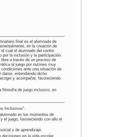
inatario final es el alumnado de
amentalmente, en la creación de
el cual el alumnado del centro
 por la inclusión y la participación.
 libre a través de un proceso de
tica al juego por razones muy
e condiciones ante una situación de
an darse, entendiendo dicho
 acoger y acompañar, favoreciendo
filosofía de juego inclusivo, en
s Inclusivos".
el alumnado en los momentos de
y el juego, favoreciendo con ello el
social y de aprendizaje.
 decisiones en la vida escolar.