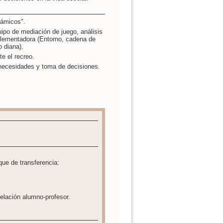
inámicos".
ipo de mediación de juego, análisis
lementadora (Entorno, cadena de
o diana).
e el recreo.
 necesidades y toma de decisiones.
oque de transferencia:
 relación alumno-profesor.