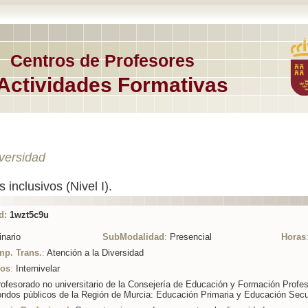
Centros de Profesores
Actividades Formativas
iversidad
 inclusivos (Nivel I).
d:
1wzt5c9u
nario
SubModalidad
:
Presencial
Horas
mp. Trans.
:
Atención a la Diversidad
ios
:
Internivelar
ofesorado no universitario de la Consejería de Educación y Formación Profes
ondos públicos de la Región de Murcia: Educación Primaria y Educación Secu