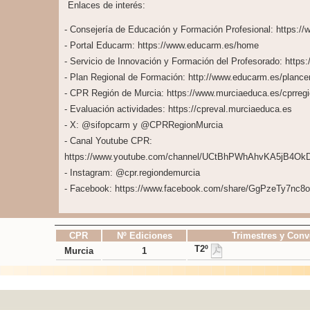
Enlaces de interés:
- Consejería de Educación y Formación Profesional: https:
- Portal Educarm: https://www.educarm.es/home
- Servicio de Innovación y Formación del Profesorado: https
- Plan Regional de Formación: http://www.educarm.es/planc
- CPR Región de Murcia: https://www.murciaeduca.es/cprregi
- Evaluación actividades: https://cpreval.murciaeduca.es
- X: @sifopcarm y @CPRRegionMurcia
- Canal Youtube CPR:
https://www.youtube.com/channel/UCtBhPWhAhvKA5jB4Ok
- Instagram: @cpr.regiondemurcia
- Facebook: https://www.facebook.com/share/GgPzeTy7nc8
CPR
Nº Ediciones
Trimestres y Conv
T2º
Murcia
1