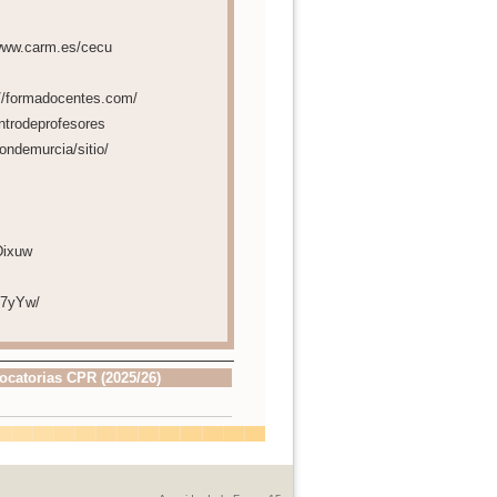
//www.carm.es/cecu
://formadocentes.com/
entrodeprofesores
ondemurcia/sitio/
Dixuw
o7yYw/
ocatorias CPR (2025/26)