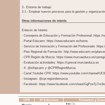
3.- Entorno de trabajo:
3.1.- Emplear nuevos procesos para la gestión y organizació
Otras informaciones de interés
Enlaces de Interés:
- Consejería de Educación y Formación Profesional: https:/
- Portal Educarm: https://www.educarm.es/home
- Servicio de Innovación y Formación del Profesorado: https
- Plan Regional de Formación: http://www.educarm.es/plance
- CPR Región de Murcia: https://www.murciaeduca.es/cprregi
- Evaluación actividades: https://cpreval.murciaeduca.es
- X: @sifopcarm y @CPRRegionMurcia.
- Canal Youtube CPR: https://www.youtube.com/channel/
- Instagram: @cpr.regiondemurcia
- Facebook: https://www.facebook.com/share/GgPzeTy7nc8
CPR
Nº Ediciones
Trimestres y Conv
T1º