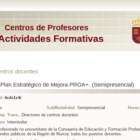
Centros de Profesores
Actividades Formativas
entros docentes
 Plan Estratégico de Mejora PROA+. (Semipresencial)
d:
4cds1z4r
o
SubModalidad
:
Semipresencial
Horas
mp. Trans.
:
Directores de centros docentes
ios
:
Internivelar
ofesorado no universitario de la Consejería de Educación y Formación Profes
ondos públicos de la Región de Murcia: todos los puestos docentes.