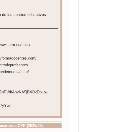
n de los centros educativos.
/www.carm.es/cecu
://formadocentes.com/
ntrodeprofesores
ondemurcia/sitio/
UCtBhPWhAhvKA5jB4OkDixuw
o7yYw/
ocatorias CPR (2025/26)