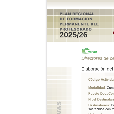
2025/26
Volver
Directores de c
Elaboración del
Código Activida
Modalidad
:
Curs
Puesto Doc./Co
Nivel Destinatar
Destinatarios
:
Pr
sostenidos con f