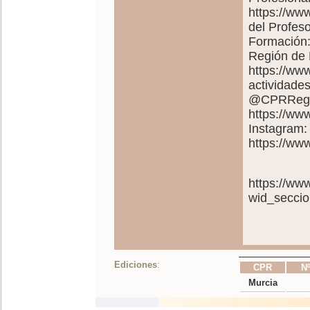
https://ww
del Profes
Formación:
Región de 
https://ww
actividades
@CPRRegio
https://w
Instagram:
https://w
https://ww
wid_secci
Ediciones
:
CPR
Nº
Murcia