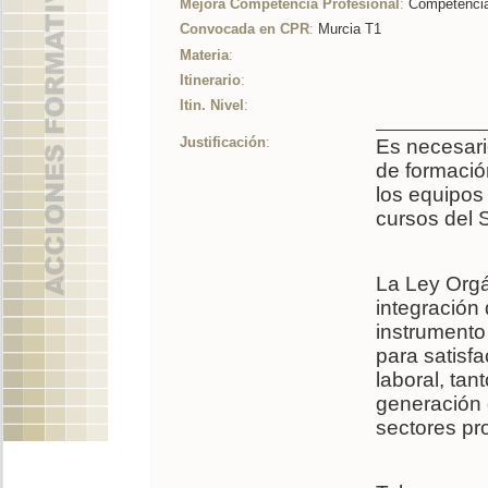
Mejora Competencia Profesional
:
Competencia
Convocada en CPR
:
Murcia T1
Materia
:
Itinerario
:
Itin. Nivel
:
Justificación
:
Es necesari
de formació
los equipos
cursos del 
La Ley Orgá
integración
instrumento 
para satisf
laboral, tan
generación 
sectores pr