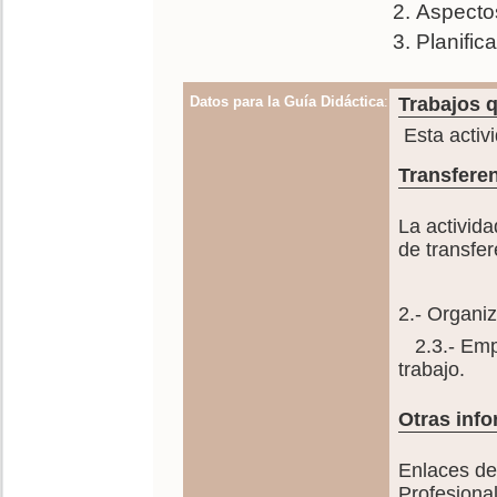
Aspectos
Planific
Datos para la Guía Didáctica
:
Trabajos q
Esta activ
Transferen
La activida
de transfer
2.- Organiz
2.3.- Empl
trabajo.
Otras info
Enlaces de
Profesiona