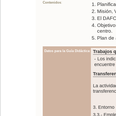
Contenidos
:
Planific
Misión, 
El DAFO.
Objetivo
centro.
Plan de 
Datos para la Guía Didáctica
:
Trabajos q
- Los indi
encuentre 
Transferen
La activida
transferen
3. Entorno 
3.3.- Empl