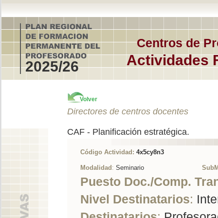
Centros de Pr
Actividades 
2025/26
Volver
Directores de centros docentes
CAF - Planificación estratégica.
Código Actividad:
4x5cy8n3
Modalidad
:
Seminario
SubM
Puesto Doc./Comp. Tra
Nivel Destinatarios
:
Inte
Destinatarios
:
Profesorad