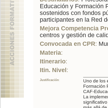
Educación y Formación P
sostenidos con fondos pú
participantes en la Red
Mejora Competencia Pr
centros y gestión de cali
Convocada en CPR
:
Mur
Materia
:
Itinerario
:
Itin. Nivel
:
Justificación
:
Uno de los 
Formación P
CAF-Educaci
La impleme
significativ
más allá de