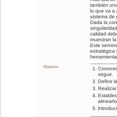
también una 
lo que va a 
sistema de 
Dada la com
singularida
calidad deb
muestran la
Este seminar
estratégica
herramienta
Objetivos
:
Conocer 
seguir.
Definir l
Realizar
Establec
alinearl
Introduc