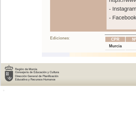
https://w
- Instagra
- Faceboo
Ediciones
:
CPR
Nº
Murcia
o