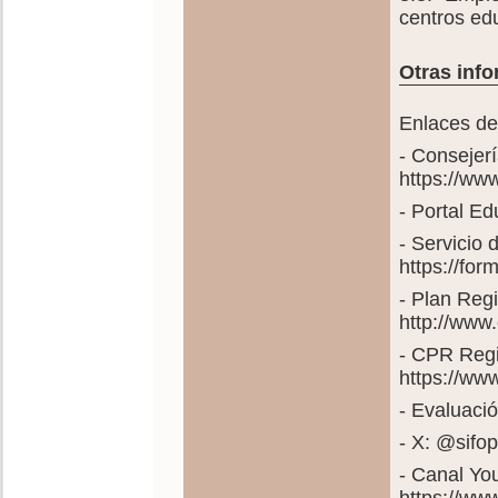
centros ed
Otras info
Enlaces de 
- Consejer
https://ww
- Portal E
- Servicio
https://fo
- Plan Reg
http://www
- CPR Regi
https://ww
- Evaluació
- X: @sif
- Canal Yo