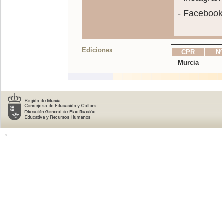
- Faceboo
Ediciones
:
CPR
Nº
Murcia
o