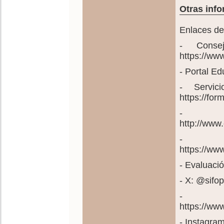
Otras info
Enlaces de
- Consej
https://ww
- Portal E
- Servic
https://fo
- Pl
http://www
- C
https://ww
- Evaluació
- X: @sif
- C
https://w
- Instagra