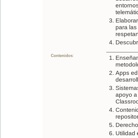
entorno
telemáti
Elaborar
para las
respetan
Descubri
Contenidos
:
Enseñan
metodoló
Apps edu
desarrol
Sistemas
apoyo a 
Classroo
Contenid
repositor
Derecho
Utilidad