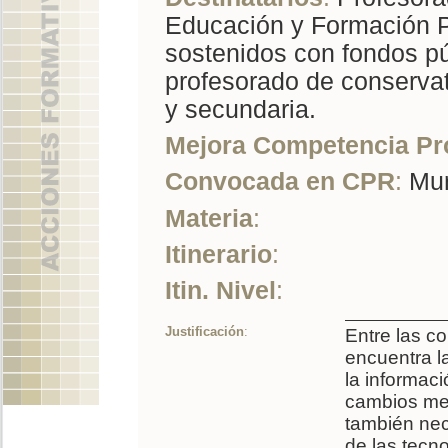
Educación y Formación Pr
sostenidos con fondos pú
profesorado de conservat
y secundaria.
Mejora Competencia Pr
Convocada en CPR
:
Mur
Materia
:
Itinerario
:
Itin. Nivel
:
Justificación
:
Entre las 
encuentra l
la informac
cambios met
también nec
de las tecn