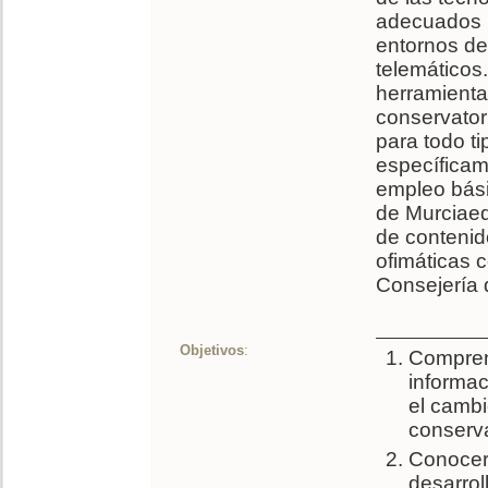
adecuados p
entornos de
telemáticos.
herramientas
conservator
para todo ti
específicam
empleo bási
de Murciaed
de contenido
ofimáticas 
Consejería 
Objetivos
:
Comprend
informac
el camb
conserva
Conocer 
desarrol