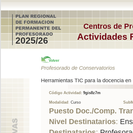
Centros de Pr
Actividades 
2025/26
Volver
Profesorado de Conservatorios
Herramientas TIC para la docencia en 
Código Actividad:
9gis8z7m
Modalidad
:
Curso
SubM
Puesto Doc./Comp. Tra
Nivel Destinatarios
:
Ens
Destinatarios
:
Profesorad