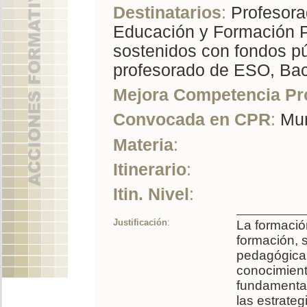
Destinatarios
:
Profesorad
Educación y Formación P
sostenidos con fondos pú
profesorado de ESO, Bac
Mejora Competencia Pr
Convocada en CPR
:
Mur
Materia
:
Itinerario
:
Itin. Nivel
:
Justificación
:
La formació
formación, 
pedagógica.
conocimient
fundamental
las estrate