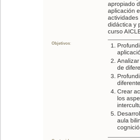
apropiado d
aplicación e
actividades
didáctica y 
curso AICLE/
Objetivos
:
Profundi
aplicaci
Analizar
de difer
Profundi
diferent
Crear ac
los aspe
intercult
Desarrol
aula bil
cognició