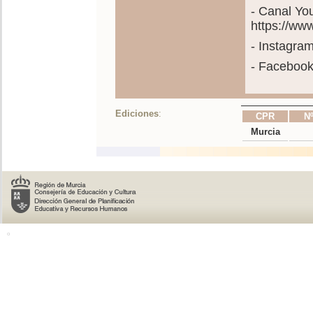
- Canal Y
https://w
- Instagra
- Faceboo
Ediciones
:
CPR
Nº
Murcia
o