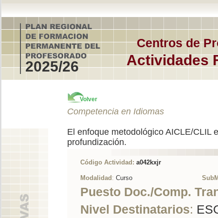
Centros de Pr
Actividades 
2025/26
Volver
Competencia en Idiomas
El enfoque metodológico AICLE/CLIL e
profundización.
Código Actividad:
a042kxjr
Modalidad
:
Curso
SubM
Puesto Doc./Comp. Tra
Nivel Destinatarios
:
ESO