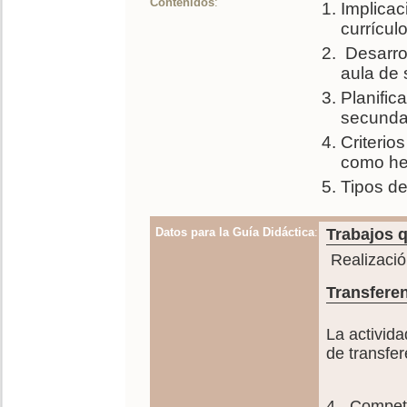
Contenidos
:
Implicac
currícul
Desarrol
aula de 
Planific
secunda
Criterios
como her
Tipos de
Datos para la Guía Didáctica
:
Trabajos q
Realizació
Transferen
La activida
de transfe
4.- Compete