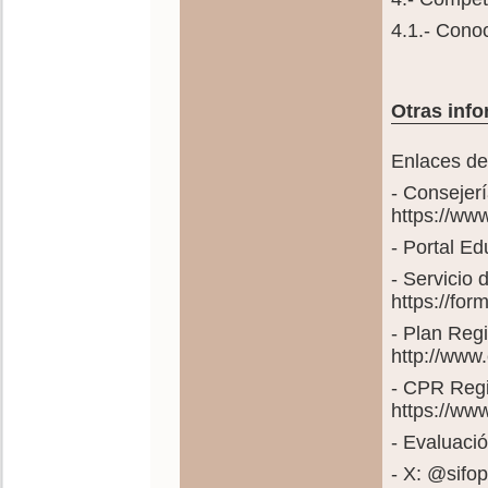
4.1.- Cono
Otras info
Enlaces de
- Consejer
https://ww
- Portal E
- Servicio
https://fo
- Plan Reg
http://www
- CPR Regi
https://ww
- Evaluació
- X: @sif