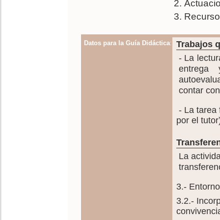
Actuacio
Recursos
Datos para la Guía Didáctica
:
Trabajos q
- La lectur
entrega 
autoevalu
contar con 
- La tarea 
por el tutor
Transferen
La activid
transferen
3.- Entorn
3.2.- Incor
convivencia