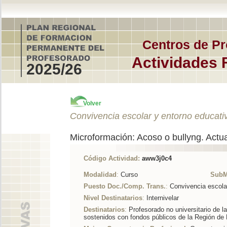
Centros de Pr
Actividades 
2025/26
Volver
Convivencia escolar y entorno educati
Microformación: Acoso o bullyng. Actua
Código Actividad:
aww3j0c4
Modalidad
:
Curso
SubM
Puesto Doc./Comp. Trans.
:
Convivencia escola
Nivel Destinatarios
:
Internivelar
Destinatarios
:
Profesorado no universitario de l
sostenidos con fondos públicos de la Región de 