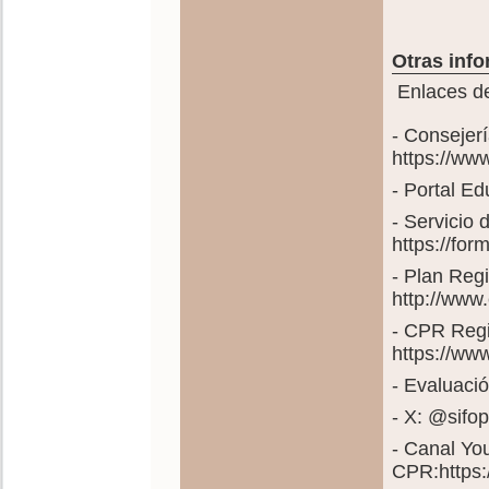
Otras info
Enlaces de
- Consejer
https://ww
- Portal E
- Servicio
https://fo
- Plan Reg
http://www
- CPR Regi
https://ww
- Evaluació
- X: @sif
- Canal Yo
CPR:https