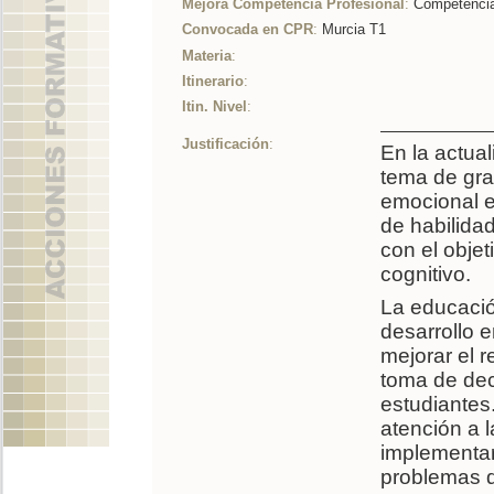
Mejora Competencia Profesional
:
Competencia
Convocada en CPR
:
Murcia T1
Materia
:
Itinerario
:
Itin. Nivel
:
Justificación
:
En la actua
tema de gra
emocional e
de habilida
con el objet
cognitivo.
La educació
desarrollo 
mejorar el r
toma de dec
estudiantes
atención a 
implementar
problemas d