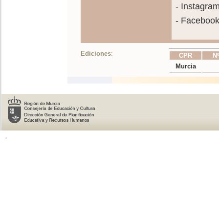
- Instagra
- Faceboo
Ediciones
:
CPR
Nº
Murcia
o