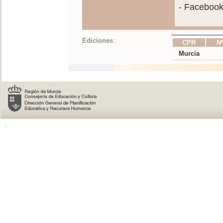
- Faceboo
Ediciones
:
CPR
Nº
Murcia
o