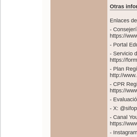
Otras info
Enlaces de 
- Consejer
https://ww
- Portal E
- Servicio
https://fo
- Plan Reg
http://www
- CPR Regi
https://ww
- Evaluació
- X: @sif
- Canal Yo
https://w
- Instagra