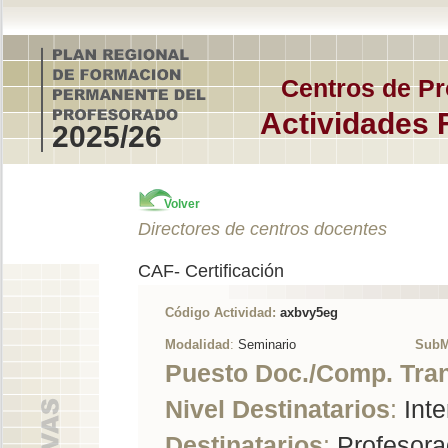
Centros de Pr
Actividades 
2025/26
Volver
Directores de centros docentes
CAF- Certificación
Código Actividad:
axbvy5eg
Modalidad
:
Seminario
SubM
Puesto Doc./Comp. Tra
Nivel Destinatarios
:
Inte
Destinatarios
:
Profesorad