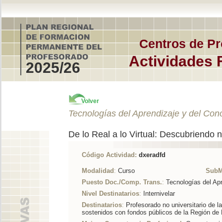
Centros de Pr
Actividades 
2025/26
Volver
Tecnologías del Aprendizaje y del Con
De lo Real a lo Virtual: Descubriendo
Código Actividad:
dxeradfd
Modalidad
:
Curso
SubM
Puesto Doc./Comp. Trans.
:
Tecnologías del Ap
Nivel Destinatarios
:
Internivelar
Destinatarios
:
Profesorado no universitario de l
sostenidos con fondos públicos de la Región de 