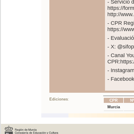
- Servicio
https://fo
http://www
- CPR Regi
https://ww
- Evaluació
- X: @sif
- Canal Yo
CPR:https
- Instagra
- Faceboo
Ediciones
:
CPR
Nº
Murcia