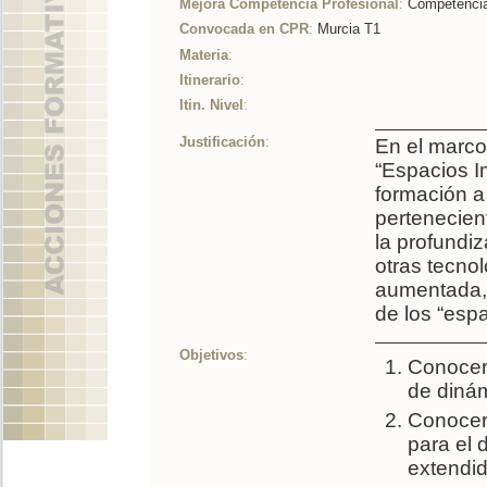
Mejora Competencia Profesional
:
Competencia 
Convocada en CPR
:
Murcia T1
Materia
:
Itinerario
:
Itin. Nivel
:
Justificación
:
En el marco
“Espacios I
formación a
pertenecient
la profundiz
otras tecnol
aumentada, 
de los “esp
Objetivos
:
Conocer 
de dinám
Conocer 
para el 
extendid