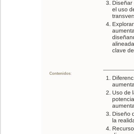
Diseñar 
el uso d
transvers
Explorar
aumentad
diseñand
alineada
clave de
Contenidos
:
Diferenci
aumentad
Uso de l
potencia
aumenta
Diseño 
la reali
Recursos