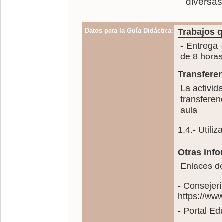
diversas
Datos para la Guía Didáctica
:
Trabajos q
- Entrega 
de 8 horas
Transferen
La activid
transferen
aula
1.4.- Utili
Otras info
Enlaces de
- Consejer
https://ww
- Portal E