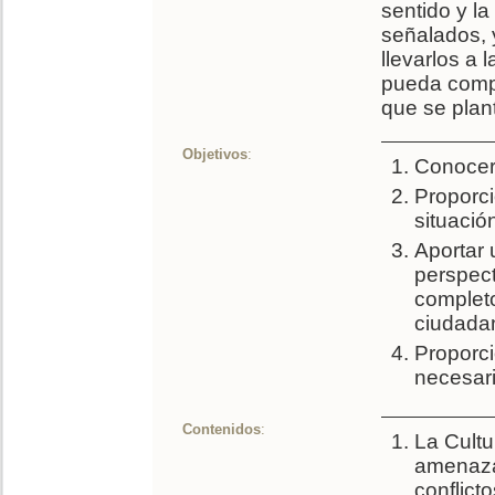
sentido y l
señalados, 
llevarlos a 
pueda compr
que se plan
Objetivos
:
Conocer 
Proporci
situació
Aportar 
perspect
completo
ciudada
Proporci
necesari
Contenidos
:
La Cultu
amenaza
conflict