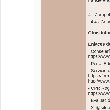
transferenc
4.- Compete
4.4.- Cono
Otras info
Enlaces de
- Consejer
https://ww
- Portal E
- Servicio
https://fo
http://www
- CPR Regi
https://ww
- Evaluació
- X: @sif