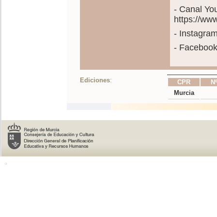
- Canal Y
https://w
- Instagra
- Faceboo
Ediciones
:
CPR
Nº
Murcia
o