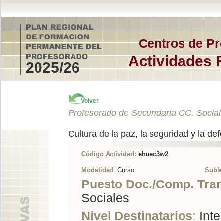
Centros de Pr
Actividades 
2025/26
Volver
Profesorado de Secundaria CC. Socia
Cultura de la paz, la seguridad y la d
Código Actividad:
ehuec3w2
Modalidad
:
Curso
SubM
Puesto Doc./Comp. Tra
Sociales
Nivel Destinatarios
:
Inte