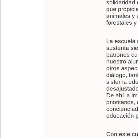
solidaridad 
que propicie
animales y e
forestales y
La escuela 
sustenta sie
patrones cul
nuestro alu
otros aspect
diálogo, tan
sistema educ
desajustado
De ahí la im
prioritarios
concienciad
educación p
Con este cu