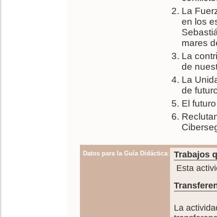
La Fuerz
en los e
Sebastiá
mares d
La contr
de nues
La Unida
de futuro
El futur
Reclutam
Ciberseg
Datos para la Guía Didáctica
:
Trabajos q
Esta activ
Transferen
La activida