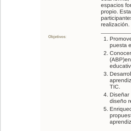
espacios fo
propio. Esta
participant
realización.
Objetivos
:
Promover
puesta e
Conocer 
(ABP)en 
educativ
Desarrol
aprendiza
TIC.
Diseñar
diseño r
Enriquec
propuest
aprendiza