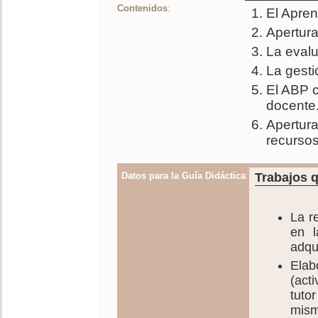
Contenidos
:
El Apre
Apertura
La eval
La gesti
El ABP c
docente
Apertura
recursos
Datos para la Guía Didáctica
:
Trabajos q
La r
en l
adqu
Elab
(act
tuto
mism