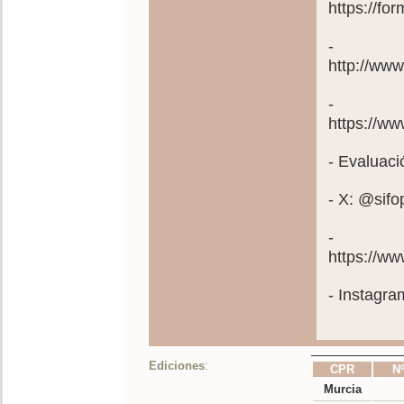
https://fo
- Pl
http://ww
- C
https://ww
- Evaluaci
- X: @si
- C
https://
- Instagr
Ediciones
:
CPR
Nº
Murcia