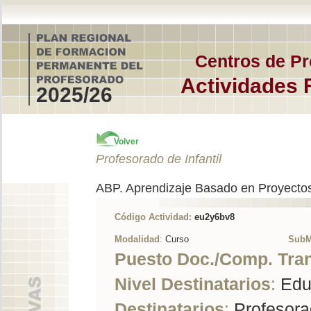
Centros de Pr
Actividades 
2025/26
Volver
Profesorado de Infantil
ABP. Aprendizaje Basado en Proyectos: 
Código Actividad:
eu2y6bv8
Modalidad
:
Curso
SubM
Puesto Doc./Comp. Tra
Nivel Destinatarios
:
Edu
Destinatarios
:
Profesorad