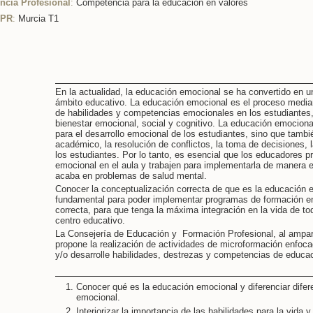
cia Profesional
:
Competencia para la educación en valores
CPR
:
Murcia T1
En la actualidad, la educación emocional se ha convertido en u
ámbito educativo. La educación emocional es el proceso mediant
de habilidades y competencias emocionales en los estudiantes, 
bienestar emocional, social y cognitivo. La educación emocional
para el desarrollo emocional de los estudiantes, sino que tambi
académico, la resolución de conflictos, la toma de decisiones, 
los estudiantes. Por lo tanto, es esencial que los educadores p
emocional en el aula y trabajen para implementarla de manera
acaba en problemas de salud mental.
Conocer la conceptualización correcta de que es la educación e
fundamental para poder implementar programas de formación en
correcta, para que tenga la máxima integración en la vida de t
centro educativo.
La Consejería de Educación y Formación Profesional, al ampar
propone la realización de actividades de microformación enfoca
y/o desarrolle habilidades, destrezas y competencias de educa
Conocer qué es la educación emocional y diferenciar dife
emocional.
Interiorizar la importancia de las habilidades para la vida y