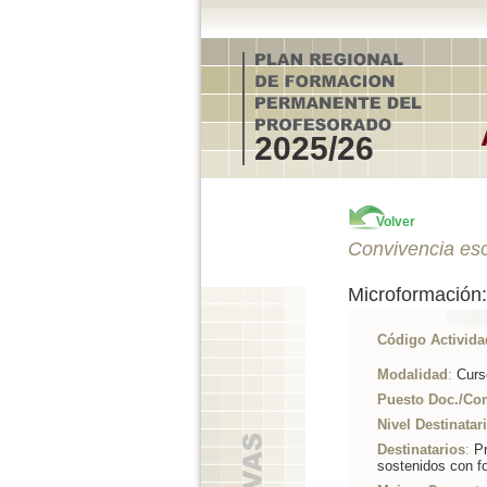
2025/26
Volver
Convivencia esc
Microformación:
Código Activida
Modalidad
:
Curs
Puesto Doc./Co
Nivel Destinatar
Destinatarios
:
Pr
sostenidos con f