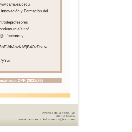
//www.carm.es/cecu
 Innovación y Formación del
entrodeprofesores
ondemurcia/sitio/
: @sifopcarm y
/UCtBhPWhAhvKA5jB4OkDixuw
o7yYw/
ocatorias CPR (2025/26)
Avenida de la Fama, 15
30003 Murcia
www.carm.es
-
informacion@carm.es