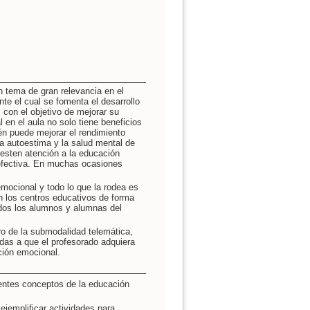
n tema de gran relevancia en el
e el cual se fomenta el desarrollo
con el objetivo de mejorar su
 en el aula no solo tiene beneficios
én puede mejorar el rendimiento
la autoestima y la salud mental de
resten atención a la educación
 efectiva. En muchas ocasiones
mocional y todo lo que la rodea es
 los centros educativos de forma
odos los alumnos y alumnas del
o de la submodalidad telemática,
das a que el profesorado adquiera
ción emocional.
rentes conceptos de la educación
 ejemplificar actividades para