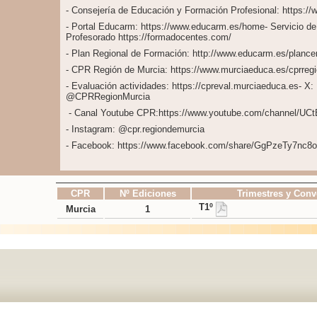
- Consejería de Educación y Formación Profesional: https:
- Portal Educarm: https://www.educarm.es/home- Servicio de
Profesorado https://formadocentes.com/
- Plan Regional de Formación: http://www.educarm.es/planc
- CPR Región de Murcia: https://www.murciaeduca.es/cprregi
- Evaluación actividades: https://cpreval.murciaeduca.es- X
@CPRRegionMurcia
- Canal Youtube CPR:https://www.youtube.com/channel
- Instagram: @cpr.regiondemurcia
- Facebook: https://www.facebook.com/share/GgPzeTy7nc8
CPR
Nº Ediciones
Trimestres y Conv
T1º
Murcia
1