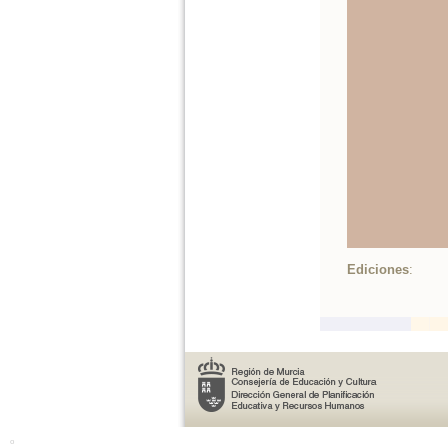
Ediciones
:
o