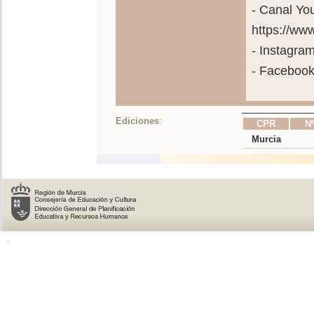
- Canal Yo
https://w
- Instagra
- Faceboo
Ediciones
:
CPR
Nº
Murcia
o