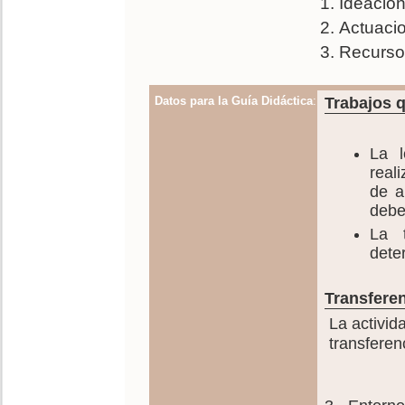
Ideación
Actuacio
Recursos
Datos para la Guía Didáctica
:
Trabajos q
La l
real
de a
deber
La t
deter
Transferen
La activid
transferen