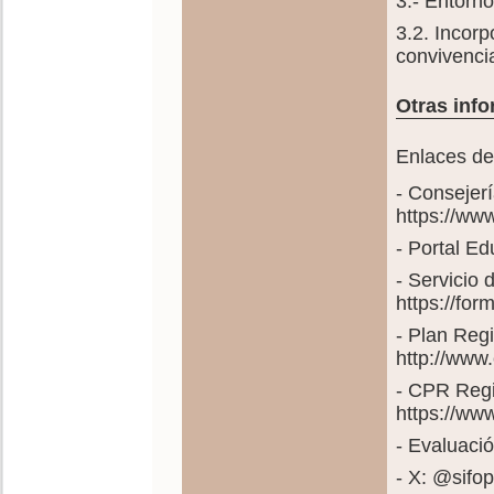
3.- Entorno
3.2. Incorp
convivencia
Otras info
Enlaces de 
- Consejer
https://ww
- Portal E
- Servicio
https://fo
- Plan Reg
http://www
- CPR Regi
https://ww
- Evaluació
- X: @sif