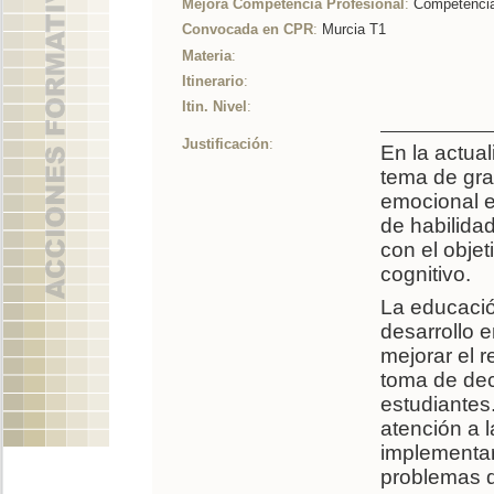
Mejora Competencia Profesional
:
Competencia 
Convocada en CPR
:
Murcia T1
Materia
:
Itinerario
:
Itin. Nivel
:
Justificación
:
En la actua
tema de gra
emocional e
de habilida
con el objet
cognitivo.
La educació
desarrollo 
mejorar el r
toma de dec
estudiantes
atención a 
implementar
problemas d