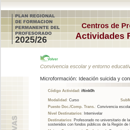
Centros de Pr
Actividades 
2025/26
Volver
Convivencia escolar y entorno educati
Microformación: Ideación suicida y con
Código Actividad:
iftink0h
Modalidad
:
Curso
SubM
Puesto Doc./Comp. Trans.
:
Convivencia escola
Nivel Destinatarios
:
Internivelar
Destinatarios
:
Profesorado no universitario de l
sostenidos con fondos públicos de la Región de