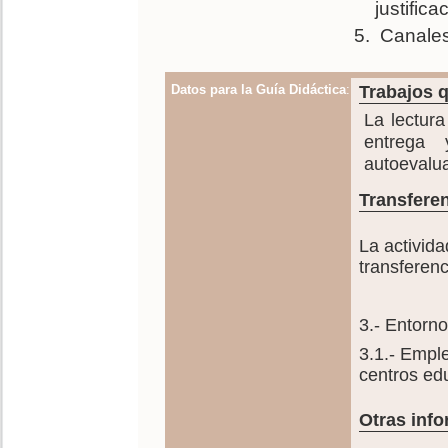
justifica
Canales
Datos para la Guía Didáctica
:
Trabajos q
La lectura
entrega 
autoevalu
Transferen
La activida
transferenc
3.- Entorno
3.1.- Empl
centros ed
Otras info