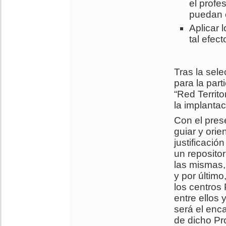
el profe
puedan c
Aplicar 
tal efect
Tras la sel
para la par
“Red Territ
la implanta
Con el pres
guiar y ori
justificació
un repositor
las mismas, 
y por último
los centro
entre ellos
será el enca
de dicho P