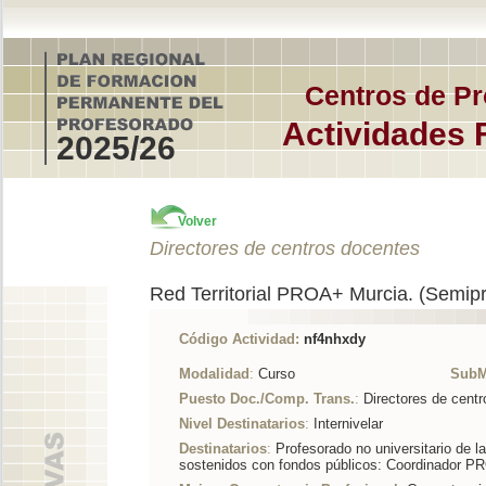
Centros de Pr
Actividades 
2025/26
Volver
Directores de centros docentes
Red Territorial PROA+ Murcia. (Semipr
Código Actividad:
nf4nhxdy
Modalidad
:
Curso
SubM
Puesto Doc./Comp. Trans.
:
Directores de cent
Nivel Destinatarios
:
Internivelar
Destinatarios
:
Profesorado no universitario de l
sostenidos con fondos públicos: Coordinador 