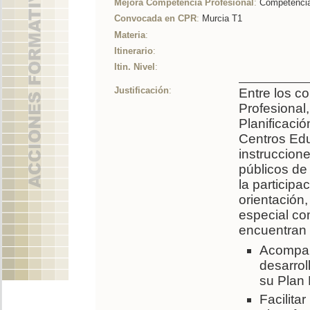
Mejora Competencia Profesional
:
Competencia 
Convocada en CPR
:
Murcia T1
Materia
:
Itinerario
:
Itin. Nivel
:
Justificación
:
Entre los c
Profesional
Planificaci
Centros Edu
instruccion
públicos de
la participa
orientación
especial co
encuentran 
Acompaña
desarrol
su Plan 
Facilita