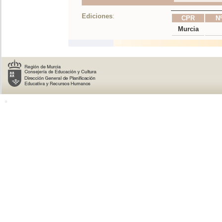
Ediciones
:
CPR
Nº
Murcia
o