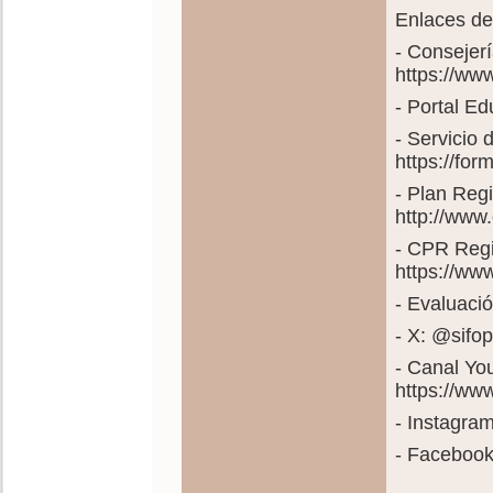
Enlaces de
- Consejer
https://ww
- Portal E
- Servicio
https://fo
- Plan Reg
http://www
- CPR Regi
https://ww
- Evaluació
- X: @sif
- Canal Yo
https://w
- Instagra
- Faceboo