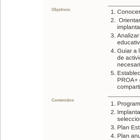
Objetivos
:
Conocer
Orientar
implanta
Analizar
educati
Guiar a 
de acti
necesari
Establec
PROA+ d
comparti
Contenidos
:
Program
Implant
seleccio
Plan Est
Plan an