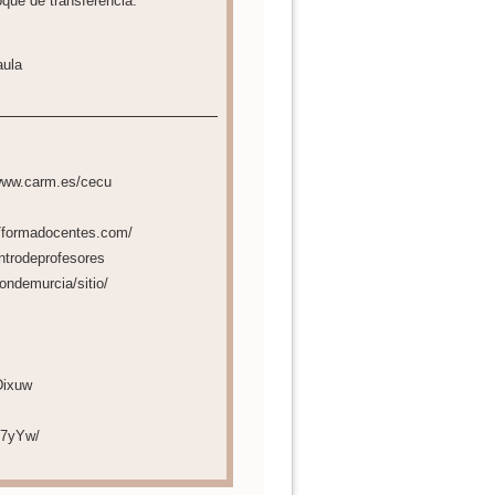
loque de transferencia:
aula
/www.carm.es/cecu
//formadocentes.com/
ntrodeprofesores
ondemurcia/sitio/
Dixuw
o7yYw/