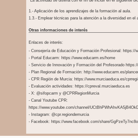
La actividad se diseña con el fin de incidir en el siguiente b
1.- Aplicación de los aprendizajes de la formación al aula.
1.3.- Emplear técnicas para la atención a la diversidad en el 
Otras informaciones de interés
Enlaces de interés:
- Consejería de Educación y Formación Profesional: https:/
- Portal Educarm: https://www.educarm.es/home
- Servicio de Innovación y Formación del Profesorado https:
- Plan Regional de Formación: http://www.educarm.es/plance
- CPR Región de Murcia: https://www.murciaeduca.es/cprregi
- Evaluación actividades: https://cpreval.murciaeduca.es
- X: @sifopcarm y @CPRRegionMurcia
- Canal Youtube CPR:
https://www.youtube.com/channel/UCtBhPWhAhvKA5jB4Ok
- Instagram: @cpr.regiondemurcia
- Facebook: https://www.facebook.com/share/GgPzeTy7nc8