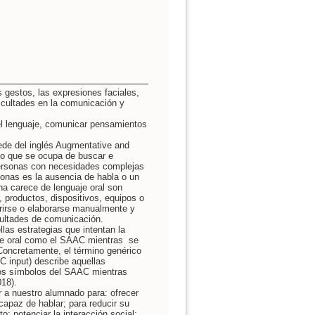
 gestos, las expresiones faciales,
icultades en la comunicación y
 el lenguaje, comunicar pensamientos
ede del inglés Augmentative and
to que se ocupa de buscar e
personas con necesidades complejas
onas es la ausencia de habla o un
na carece de lenguaje oral son
 productos, dispositivos, equipos o
rirse o elaborarse manualmente y
cultades de comunicación.
llas estrategias que intentan la
uaje oral como el SAAC mientras se
Concretamente, el término genérico
AC input) describe aquellas
 los símbolos del SAAC mientras
018).
r a nuestro alumnado para: ofrecer
apaz de hablar; para reducir su
; potenciar la interacción social;