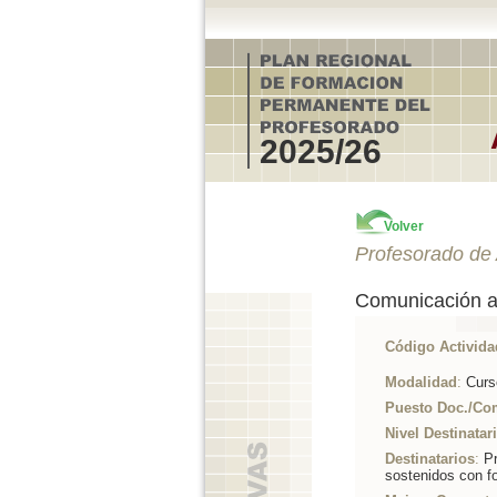
2025/26
Volver
Profesorado de 
Comunicación au
Código Activida
Modalidad
:
Curs
Puesto Doc./Co
Nivel Destinatar
Destinatarios
:
Pr
sostenidos con f