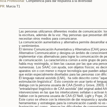
cia Profesional
:
Competencia para dar respuesta a la diversidad
CPR
:
Murcia T1
Las personas utilizamos diferentes modos de comunicación: los
la escritura, además de la voz. Hay personas que presentan dif
necesitan otros medios para comunicarse.
La comunicación aumentativa y alternativa permite desarrollar
y sentimientos.
El término Comunicación Aumentativa y Alternativa (CAA) proc
Alternative Communication y designa un ámbito de conocimien
implementar vías alternativas para lograr la comunicación de 
de comunicación. La característica común a este grupo de pers
habla muy restringida, si bien las causas por las que una perso
numerosas. Los SAAC con ayuda, son objetos físicos; es decir,
aparatos sin o con menor o mayor tecnología que pueden adqui
que están especialmente diseñados para las personas con difi
El lenguaje natural asistido (LNA), ha sido descrito como "aque
estimulación lingüística". Esto consiste en usar tanto el leng
dialoga con la persona usuaria de CAA (Smith y Grove, 2003). 
“entrada/input lingüístico de CAA asistida” (del original aided A
intervenciones en las que los interlocutores señalan o activan
hablan con la persona usuaria de CAA (O´Neill, Light y Pope, 2
Este curso se ofrece con la intención de dar respuesta y ayuda
herramientas y estrategias para la comunicación cuando no es c
frustración así como; atenuar las dificultades de comportamiento