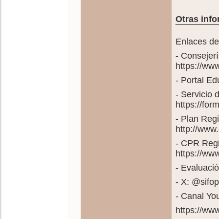
Otras info
Enlaces de 
- Consejer
https://ww
- Portal E
- Servicio
https://fo
- Plan Reg
http://www
- CPR Regi
https://ww
- Evaluació
- X: @sif
- Canal Yo
https://w