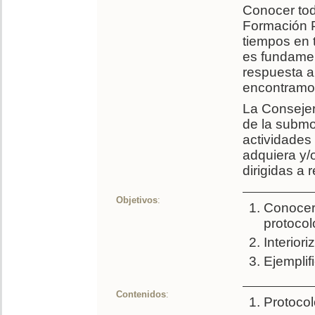
Conocer tod
Formación P
tiempos en 
es fundamen
respuesta a
encontramos
La Consejer
de la submo
actividades
adquiera y/
dirigidas a 
Objetivos
:
Conocer 
protocol
Interior
Ejemplif
Contenidos
:
Protocol