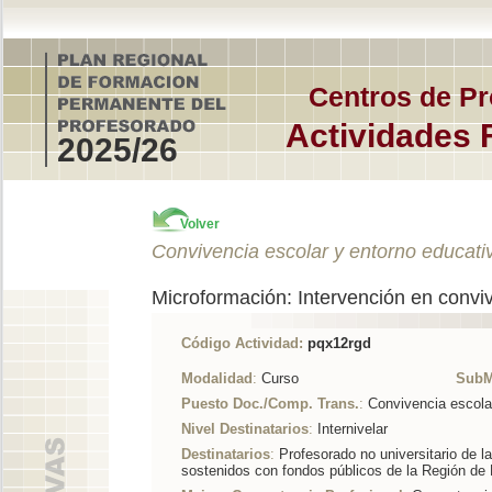
Centros de Pr
Actividades 
2025/26
Volver
Convivencia escolar y entorno educati
Microformación: Intervención en conviv
Código Actividad:
pqx12rgd
Modalidad
:
Curso
SubM
Puesto Doc./Comp. Trans.
:
Convivencia escola
Nivel Destinatarios
:
Internivelar
Destinatarios
:
Profesorado no universitario de l
sostenidos con fondos públicos de la Región de 