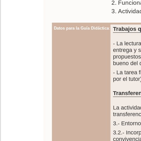
Funciona
Activida
Datos para la Guía Didáctica
:
Trabajos q
- La lectur
entrega y 
propuestos,
bueno del d
- La tarea 
por el tutor
Transferen
La activida
transferen
3.- Entorno
3.2.- Incor
convivencia