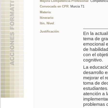
Mejora Competencia Profesional
:
Competencia
Convocada en CPR
:
Murcia T1
Materia
:
Itinerario
:
Itin. Nivel
:
Justificación
:
En la actua
tema de gra
emocional e
de habilida
con el objet
cognitivo.
La educació
desarrollo 
mejorar el r
toma de dec
estudiantes
atención a 
implementar
problemas d