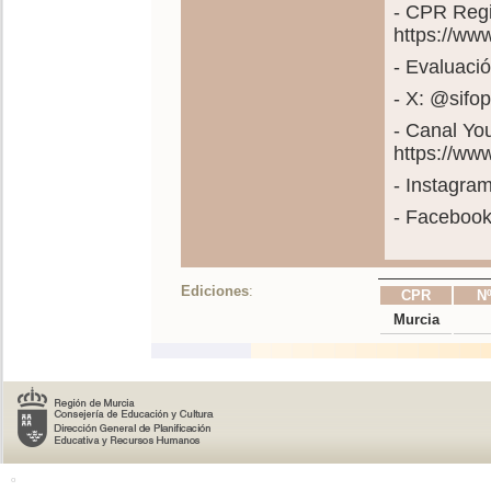
- CPR Regi
https://ww
- Evaluació
- X: @sif
- Canal Yo
https://w
- Instagra
- Faceboo
Ediciones
:
CPR
Nº
Murcia
o