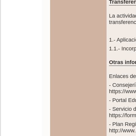
Transferen
La activida
transferenc
1.- Aplicac
1.1.- Inco
Otras info
Enlaces de
- Consejer
https://ww
- Portal E
- Servicio
https://fo
- Plan Reg
http://www