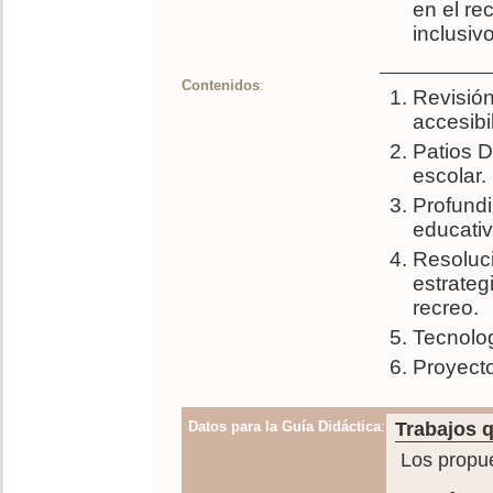
en el re
inclusivo
Contenidos
:
Revisión
accesibi
Patios 
escolar.
Profundi
educativ
Resoluci
estrateg
recreo.
Tecnolog
Proyecto
Datos para la Guía Didáctica
:
Trabajos q
Los propue