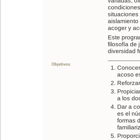
variadas, o
condiciones
situaciones
aislamiento
acoger y ac
Este progra
filosofía de
diversidad f
Objetivos
:
Conocer 
acoso es
Reforzar
Propicia
a los do
Dar a co
es el nú
formas d
familiari
Proporc