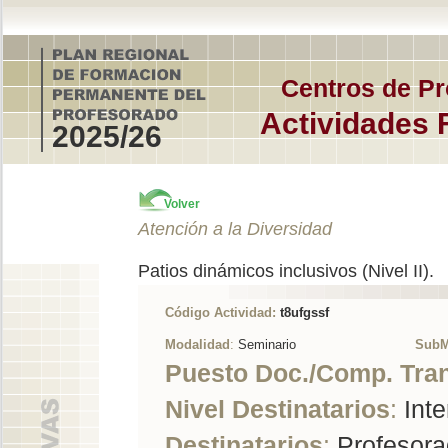
Centros de Pr
Actividades 
2025/26
Volver
Atención a la Diversidad
Patios dinámicos inclusivos (Nivel II).
Código Actividad:
t8ufgssf
Modalidad
:
Seminario
SubM
Puesto Doc./Comp. Tra
Nivel Destinatarios
:
Inte
Destinatarios
:
Profesorad