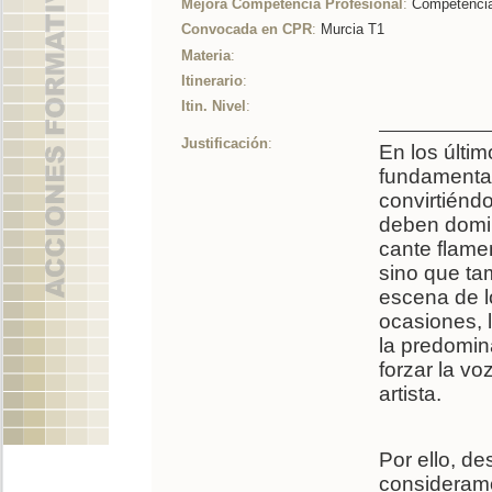
Mejora Competencia Profesional
:
Competencia
Convocada en CPR
:
Murcia T1
Materia
:
Itinerario
:
Itin. Nivel
:
Justificación
:
En los últim
fundamental
convirtiénd
deben domin
cante flame
sino que ta
escena de l
ocasiones, 
la predomin
forzar la vo
artista.
Por ello, d
consideramo