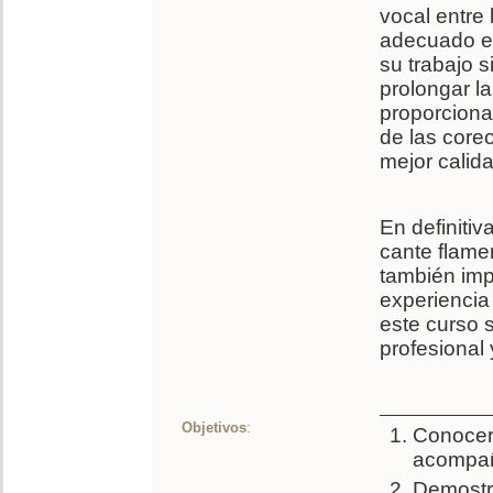
vocal entre
adecuado en
su trabajo 
prolongar la
proporciona
de las core
mejor calid
En definitiv
cante flame
también imp
experiencia
este curso s
profesional 
Objetivos
:
Conocer 
acompañ
Demostr