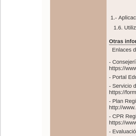
1.- Aplicac
1.6. Utiliz
Otras info
Enlaces de
- Consejer
https://ww
- Portal E
- Servicio
https://fo
- Plan Reg
http://www
- CPR Regi
https://ww
- Evaluació