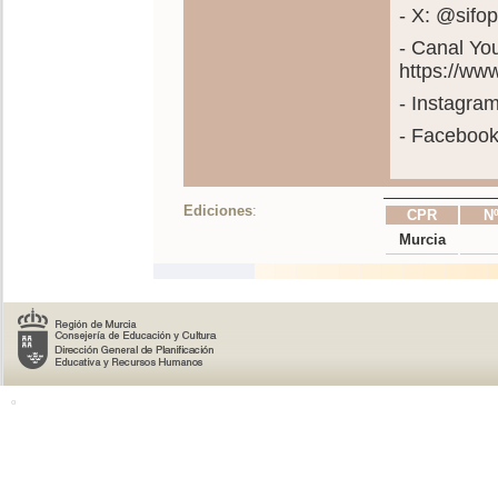
- X: @sif
- Canal Yo
https://w
- Instagra
- Faceboo
Ediciones
:
CPR
Nº
Murcia
o