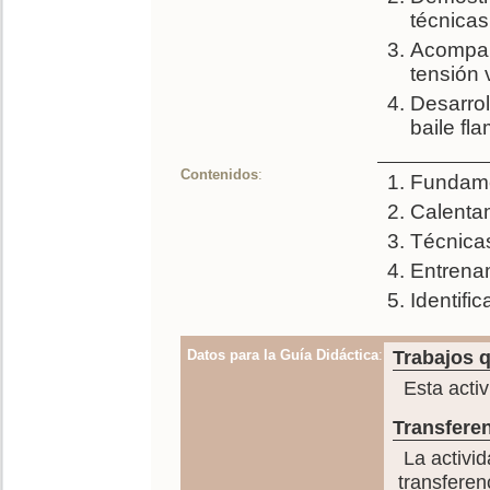
técnicas
Acompaña
tensión 
Desarrol
baile fl
Contenidos
:
Fundamen
Calentam
Técnicas
Entrenam
Identifi
Datos para la Guía Didáctica
:
Trabajos q
Esta activ
Transferen
La activid
transferen