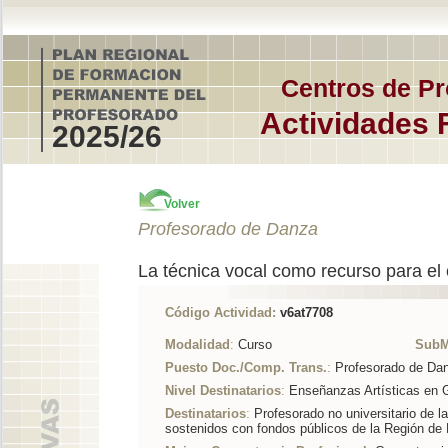
Centros de Pr
Actividades 
2025/26
Volver
Profesorado de Danza
La técnica vocal como recurso para e
Código Actividad:
v6at7708
Modalidad
:
Curso
SubM
Puesto Doc./Comp. Trans.
:
Profesorado de Da
Nivel Destinatarios
:
Enseñanzas Artísticas en 
Destinatarios
:
Profesorado no universitario de l
sostenidos con fondos públicos de la Región de