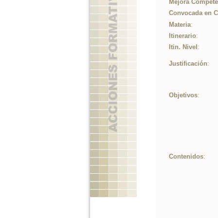
Mejora Competen
Convocada en 
Materia
:
Itinerario
:
Itin. Nivel
:
Justificación
:
Objetivos
:
Contenidos
: