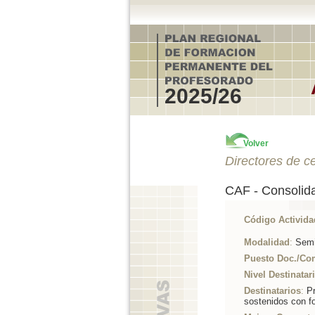
2025/26
Volver
Directores de c
CAF - Consolida
Código Activida
Modalidad
:
Semi
Puesto Doc./Co
Nivel Destinatar
Destinatarios
:
Pr
sostenidos con f