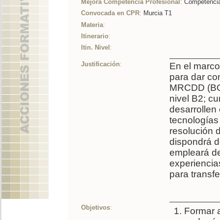
Mejora Competencia Profesional
:
Competencia 
Convocada en CPR
:
Murcia T1
Materia
:
Itinerario
:
Itin. Nivel
:
Justificación
:
En el marco
para dar co
MRCDD (BOE
nivel B2; c
desarrollen
tecnologías 
resolución 
dispondrá d
empleará de 
experiencia
para transfe
Objetivos
:
Formar a