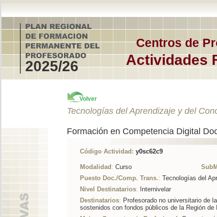
Centros de Pr
Actividades 
2025/26
Volver
Tecnologías del Aprendizaje y del Con
Formación en Competencia Digital Doc
Código Actividad:
y0sc62c9
Modalidad
:
Curso
SubM
Puesto Doc./Comp. Trans.
:
Tecnologías del Ap
Nivel Destinatarios
:
Internivelar
Destinatarios
:
Profesorado no universitario de l
sostenidos con fondos públicos de la Región de 