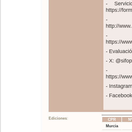
- Servic
https://fo
- Pl
http://www
- C
https://ww
- Evaluació
- X: @sif
- C
https://w
- Instagra
- Faceboo
Ediciones
:
CPR
Nº
Murcia