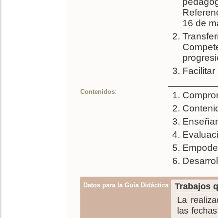
pedagógi
Referen
16 de ma
Transfer
Competen
progresi
Facilita
Contenidos
:
Comprom
Contenid
Enseñan
Evaluaci
Empoder
Desarrol
Datos para la Guía Didáctica
:
Trabajos q
La realiza
las fechas