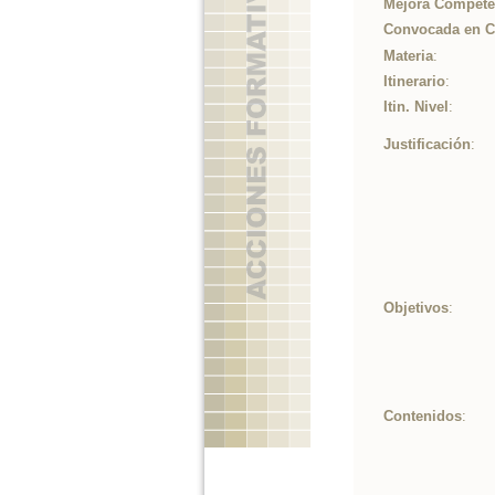
Mejora Competen
Convocada en 
Materia
:
Itinerario
:
Itin. Nivel
:
Justificación
:
Objetivos
:
Contenidos
: