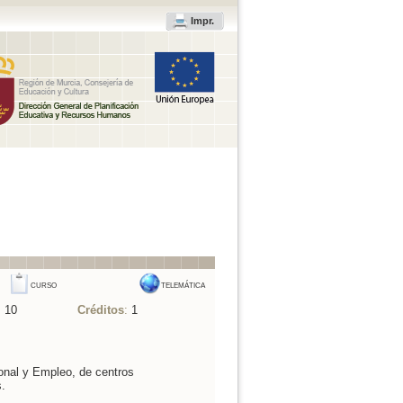
Impr.
CURSO
TELEMÁTICA
:
10
Créditos
:
1
onal y Empleo, de centros
.