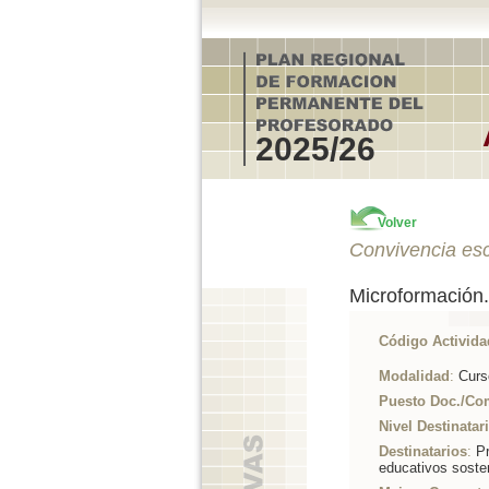
2025/26
Volver
Convivencia esc
Microformación.
Código Activida
Modalidad
:
Curs
Puesto Doc./Co
Nivel Destinatar
Destinatarios
:
Pr
educativos soste