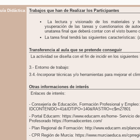
uía Didáctica
:
Trabajos que han de Realizar los Participantes
La lectura y visionado de los materiales y tuto
ysuperación de las tareas y cuestionarios de aut
unatarea final que deberá contar con el visto bueno d
La tarea final tendrá las siguientes características: (
Transferencia al aula que se pretende conseguir
La actividad se diseña con el fin de incidir en los siguientes
3.- Entorno de trabajo:
3.4.-Incorporar técnicas y/o herramientas para mejorar el cli
Otras informaciones de interés
Enlaces de interés:
- Consejería de Educación, Formación Profesional y Empleo
IDCONTENIDO=41&IDTIPO=140&RASTRO=c$m27801
- Portal Educarm: https://www.educarm.es/home- Servicio de
Profesorado https://formadocentes.com/
- Plan Regional de Formación: http://www.educarm.es/planc
- CPR Región de Murcia: https://www.murciaeduca.es/cprregi