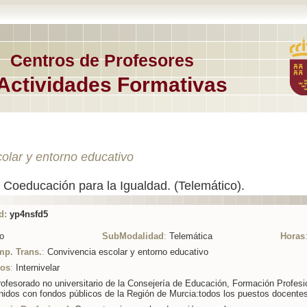
Centros de Profesores
Actividades Formativas
olar y entorno educativo
 Coeducación para la Igualdad. (Telemático).
d:
yp4nsfd5
o
SubModalidad
:
Telemática
Horas
mp. Trans.
:
Convivencia escolar y entorno educativo
ios
:
Internivelar
ofesorado no universitario de la Consejería de Educación, Formación Profesi
nidos con fondos públicos de la Región de Murcia:todos los puestos docentes