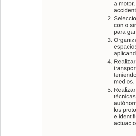
a motor,
accident
Seleccio
con o si
para gar
Organiza
espacios
aplicand
Realizar
transpor
teniendo
medios.
Realizar
técnicas
autónoma
los prot
e identi
actuacio