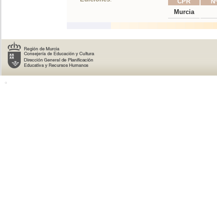
CPR
Nº
Murcia
o