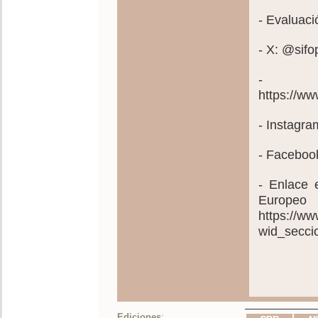
- Evaluaci
- X: @sif
- C
https://
- Instagr
- Faceboo
- Enlace 
Eu
https://ww
wid_secci
Ediciones
: