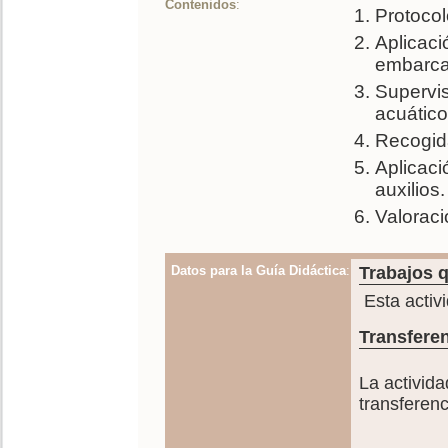
Contenidos
:
Protocol
Aplicaci
embarca
Supervis
acuático
Recogida
Aplicaci
auxilios.
Valoraci
Datos para la Guía Didáctica
:
Trabajos q
Esta activ
Transferen
La activida
transferenc