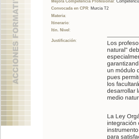
Mejora Competencia Profesional
:
Competencia
Convocada en CPR
:
Murcia T2
Materia
:
Itinerario
:
Itin. Nivel
:
Justificación
:
Los profeso
natural" de
especialment
garantizand
un módulo d
pues permite
los facultar
desarrollar
medio natur
La Ley Orgá
integración
instrumento 
para satisf