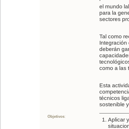
el mundo la
para la gen
sectores pr
Tal como re
Integración
deberán gar
capacidades
tecnológicos
como a las 
Esta activid
competencia
técnicos li
sostenible y
Objetivos
:
Aplicar 
situacio