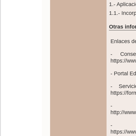
1.- Aplicac
1.1.- Inco
Otras info
Enlaces de
- Conse
https://w
- Portal 
- Servic
https://fo
- Pl
http://ww
- C
https://ww