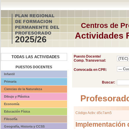
Centros de Pr
Actividades 
2025/26
Puesto Docente/
TODAS LAS ACTIVIDADES
Comp. Transversal:
PUESTOS DOCENTES
Convocada en CPR:
Infantil
Primaria
Buscar:
Ciencias de la Naturaleza
Profesorad
Dibujo y Plástica
Economía
Educación Física
Código Activ: d5c7arn5
Filosofía
Implementación d
Geografía, Historia y CCSS