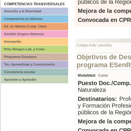
públicos de la Regi
COMPETENCIAS TRANSVERSALES
Mejora de la compe
Atención a la Diversidad
Convocada en CPR
Competencia en Idiomas
Ed. en Valores-Comp. Clave
Gestión Grupos Alumnos
Innovación
Código Activ: yi4vs9yy
Prev. Riesgos Lab. y Colec.
Objetivos de Des
Programas Europeos
programa ESenR
Tec. Aprendizaje y Conocimiento
Convivencia escolar
Modalidad:
Curso
Aprender a Aprender
Puesto Doc./Comp.
Naturaleza
Destinatarios:
Prof
y Formación Profesi
públicos de la Regió
Mejora de la compe
Convocada en CPR