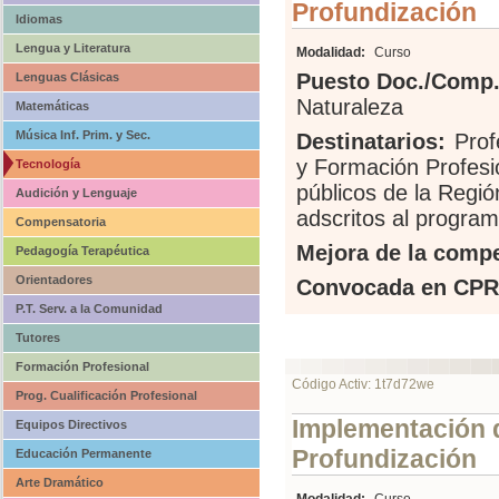
Profundización
Idiomas
Lengua y Literatura
Modalidad:
Curso
Puesto Doc./Comp.
Lenguas Clásicas
Naturaleza
Matemáticas
Música Inf. Prim. y Sec.
Destinatarios:
Prof
y Formación Profesi
Tecnología
públicos de la Regió
Audición y Lenguaje
adscritos al program
Compensatoria
Mejora de la compe
Pedagogía Terapéutica
Orientadores
Convocada en CPR
P.T. Serv. a la Comunidad
Tutores
Formación Profesional
Código Activ: 1t7d72we
Prog. Cualificación Profesional
Implementación d
Equipos Directivos
Profundización
Educación Permanente
Arte Dramático