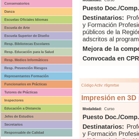
Modalidad:
Curso
Conservatorios
Puesto Doc./Comp.
Danza
Destinatarios:
Prof
Escuelas Oficiales Idiomas
y Formación Profesi
Escuela de Arte
públicos de la Regió
Escuela Superior de Diseño
adscritos al programa
Resp. Bibliotecas Escolares
Mejora de la compe
Resp. Educación para la Salud
Convocada en CPR
Resp. Medios Informáticos
Resp. Prevención Riesgos
Representantes Formación
Funcionarios en Prácticas
Código Activ: r8gmrtse
Tutores de Prácticas
Impresión en 3D
Inspectores
Educación a Distancia
Modalidad:
Curso
Puesto Doc./Comp.
Jefes de Estudios
Secretarios
Destinatarios:
Prof
y Formación Profesi
Responsable de Calidad