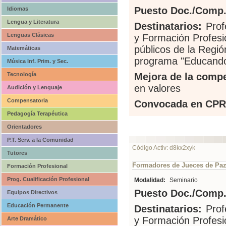
Puesto Doc./Comp.
Idiomas
Lengua y Literatura
Destinatarios:
Prof
Lenguas Clásicas
y Formación Profesi
públicos de la Regió
Matemáticas
programa "Educando 
Música Inf. Prim. y Sec.
Tecnología
Mejora de la compe
en valores
Audición y Lenguaje
Compensatoria
Convocada en CPR
Pedagogía Terapéutica
Orientadores
P.T. Serv. a la Comunidad
Código Activ: d8kx2xyk
Tutores
Formadores de Jueces de Paz
Formación Profesional
Prog. Cualificación Profesional
Modalidad:
Seminario
Puesto Doc./Comp.
Equipos Directivos
Educación Permanente
Destinatarios:
Prof
y Formación Profesi
Arte Dramático