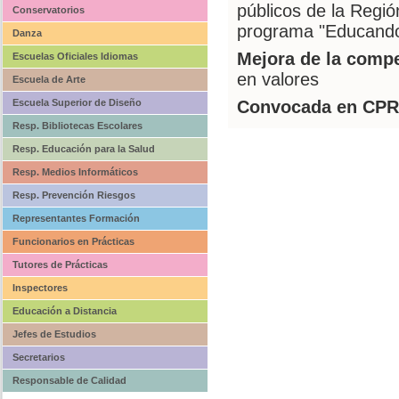
públicos de la Regi
Conservatorios
programa "Educando 
Danza
Mejora de la compe
Escuelas Oficiales Idiomas
en valores
Escuela de Arte
Escuela Superior de Diseño
Convocada en CPR
Resp. Bibliotecas Escolares
Resp. Educación para la Salud
Resp. Medios Informáticos
Resp. Prevención Riesgos
Representantes Formación
Funcionarios en Prácticas
Tutores de Prácticas
Inspectores
Educación a Distancia
Jefes de Estudios
Secretarios
Responsable de Calidad