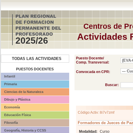
Centros de Pr
Actividades 
2025/26
Puesto Docente/
TODAS LAS ACTIVIDADES
Comp. Transversal:
PUESTOS DOCENTES
Convocada en CPR:
Infantil
Primaria
Buscar:
Ciencias de la Naturaleza
Dibujo y Plástica
Economía
Código Activ: 8i7v7zmf
Educación Física
Formadores de Jueces de Paz 
Filosofía
Geografía, Historia y CCSS
Modalidad:
Curso