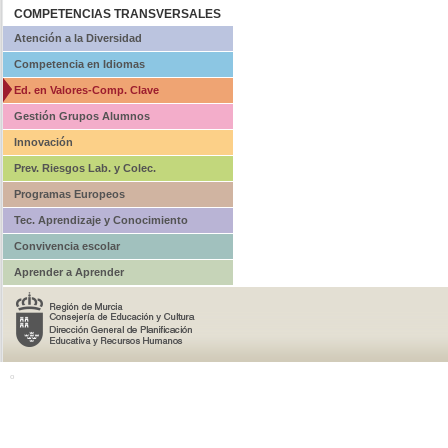
COMPETENCIAS TRANSVERSALES
Atención a la Diversidad
Competencia en Idiomas
Ed. en Valores-Comp. Clave
Gestión Grupos Alumnos
Innovación
Prev. Riesgos Lab. y Colec.
Programas Europeos
Tec. Aprendizaje y Conocimiento
Convivencia escolar
Aprender a Aprender
o