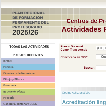
Centros de Pr
Actividades 
2025/26
Puesto Docente/
TODAS LAS ACTIVIDADES
Comp. Transversal:
PUESTOS DOCENTES
Convocada en CPR:
Infantil
Primaria
Buscar:
Ciencias de la Naturaleza
Dibujo y Plástica
Economía
Educación Física
Código Activ: psctf10e
Filosofía
Acreditación ling
Geografía, Historia y CCSS