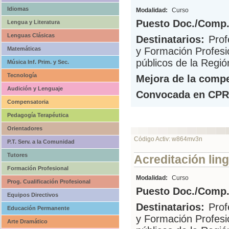
Idiomas
Modalidad:
Curso
Puesto Doc./Comp.
Lengua y Literatura
Lenguas Clásicas
Destinatarios:
Prof
Matemáticas
y Formación Profesi
públicos de la Regió
Música Inf. Prim. y Sec.
Tecnología
Mejora de la compe
Audición y Lenguaje
Convocada en CPR
Compensatoria
Pedagogía Terapéutica
Orientadores
Código Activ: w864mv3n
P.T. Serv. a la Comunidad
Tutores
Acreditación ling
Formación Profesional
Modalidad:
Curso
Prog. Cualificación Profesional
Puesto Doc./Comp.
Equipos Directivos
Destinatarios:
Prof
Educación Permanente
y Formación Profesi
Arte Dramático