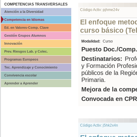
COMPETENCIAS TRANSVERSALES
Código Activ: pjhme24v
Atención a la Diversidad
Competencia en Idiomas
El enfoque meto
Ed. en Valores-Comp. Clave
curso básico (Te
Gestión Grupos Alumnos
Modalidad:
Curso
Innovación
Puesto Doc./Comp.
Prev. Riesgos Lab. y Colec.
Destinatarios:
Prof
Programas Europeos
y Formación Profesi
Tec. Aprendizaje y Conocimiento
públicos de la Regió
Convivencia escolar
Primaria.
Aprender a Aprender
Mejora de la compe
Convocada en CPR
Código Activ: j5hk2x4n