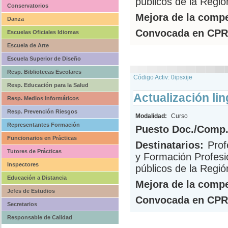
públicos de la Regió
Conservatorios
Mejora de la compe
Danza
Convocada en CPR
Escuelas Oficiales Idiomas
Escuela de Arte
Escuela Superior de Diseño
Resp. Bibliotecas Escolares
Código Activ: 0ipsxije
Resp. Educación para la Salud
Actualización lin
Resp. Medios Informáticos
Resp. Prevención Riesgos
Modalidad:
Curso
Representantes Formación
Puesto Doc./Comp.
Funcionarios en Prácticas
Destinatarios:
Prof
Tutores de Prácticas
y Formación Profesi
Inspectores
públicos de la Regi
Educación a Distancia
Mejora de la compe
Jefes de Estudios
Convocada en CPR
Secretarios
Responsable de Calidad