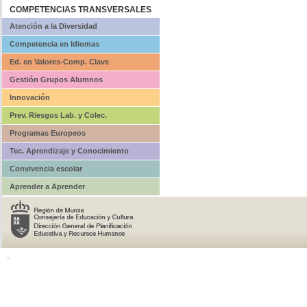
COMPETENCIAS TRANSVERSALES
Atención a la Diversidad
Competencia en Idiomas
Ed. en Valores-Comp. Clave
Gestión Grupos Alumnos
Innovación
Prev. Riesgos Lab. y Colec.
Programas Europeos
Tec. Aprendizaje y Conocimiento
Convivencia escolar
Aprender a Aprender
o