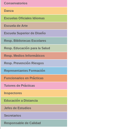
Conservatorios
Danza
Escuelas Oficiales Idiomas
Escuela de Arte
Escuela Superior de Diseño
Resp. Bibliotecas Escolares
Resp. Educación para la Salud
Resp. Medios Informáticos
Resp. Prevención Riesgos
Representantes Formación
Funcionarios en Prácticas
Tutores de Prácticas
Inspectores
Educación a Distancia
Jefes de Estudios
Secretarios
Responsable de Calidad