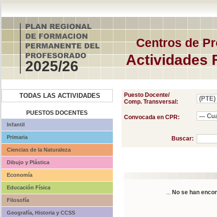
Centros de Pr
Actividades 
2025/26
Puesto Docente/
TODAS LAS ACTIVIDADES
Comp. Transversal:
PUESTOS DOCENTES
Convocada en CPR:
Infantil
Primaria
Buscar:
Ciencias de la Naturaleza
Dibujo y Plástica
Economía
Educación Física
...
No se han encon
Filosofía
Geografía, Historia y CCSS