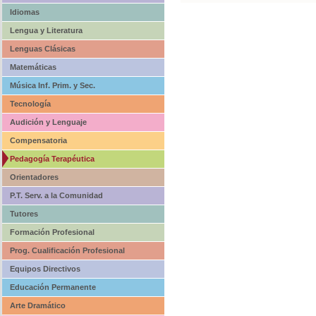
Idiomas
Lengua y Literatura
Lenguas Clásicas
Matemáticas
Música Inf. Prim. y Sec.
Tecnología
Audición y Lenguaje
Compensatoria
Pedagogía Terapéutica
Orientadores
P.T. Serv. a la Comunidad
Tutores
Formación Profesional
Prog. Cualificación Profesional
Equipos Directivos
Educación Permanente
Arte Dramático