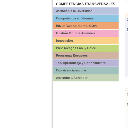
COMPETENCIAS TRANSVERSALES
Atención a la Diversidad
Competencia en Idiomas
Ed. en Valores-Comp. Clave
Gestión Grupos Alumnos
Innovación
Prev. Riesgos Lab. y Colec.
Programas Europeos
Tec. Aprendizaje y Conocimiento
Convivencia escolar
Aprender a Aprender