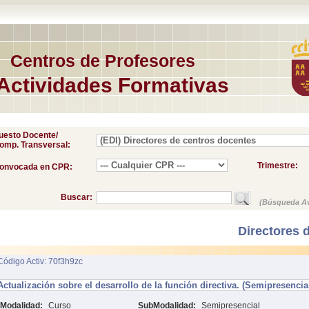
Centros de Profesores
Actividades Formativas
uesto Docente/
omp. Transversal:
Trimestre:
onvocada en CPR:
Buscar:
(Búsqueda A
Directores 
Código Activ: 70f3h9zc
Actualización sobre el desarrollo de la función directiva. (Semipresencia
Modalidad:
Curso
SubModalidad:
Semipresencial