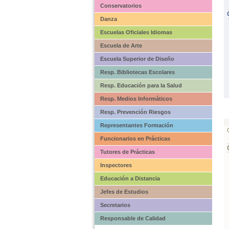
Conservatorios
Danza
Escuelas Oficiales Idiomas
Escuela de Arte
Escuela Superior de Diseño
Resp. Bibliotecas Escolares
Resp. Educación para la Salud
Resp. Medios Informáticos
Resp. Prevención Riesgos
Representantes Formación
Funcionarios en Prácticas
Tutores de Prácticas
Inspectores
Educación a Distancia
Jefes de Estudios
Secretarios
Responsable de Calidad