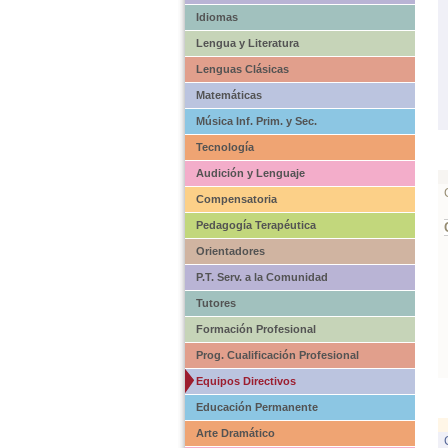
Idiomas
Lengua y Literatura
Lenguas Clásicas
Matemáticas
Música Inf. Prim. y Sec.
Tecnología
Audición y Lenguaje
Compensatoria
Pedagogía Terapéutica
Orientadores
P.T. Serv. a la Comunidad
Tutores
Formación Profesional
Prog. Cualificación Profesional
Equipos Directivos
Educación Permanente
Arte Dramático