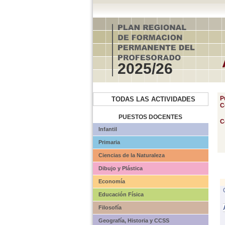
2025/26
P
TODAS LAS ACTIVIDADES
C
PUESTOS DOCENTES
C
Infantil
Primaria
Ciencias de la Naturaleza
Dibujo y Plástica
Economía
Educación Física
Filosofía
Geografía, Historia y CCSS