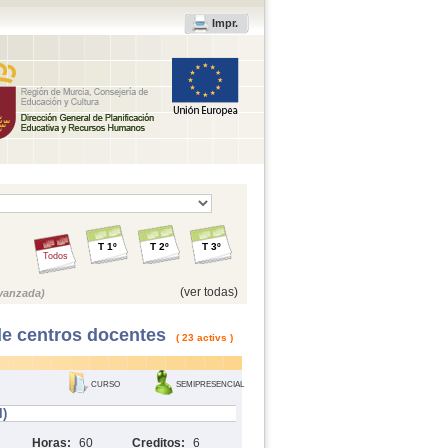
Impr.
T 1º
T 2º
T 3º
Todos
(ver todas)
vanzada)
de centros docentes
( 23 activs )
CURSO
SEMIPRESENCIAL
l)
Horas:
60
Creditos:
6