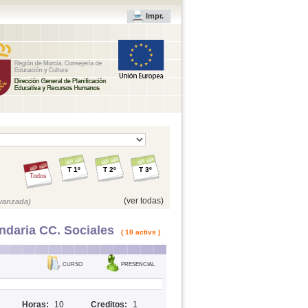
Impr.
T 1º
T 2º
T 3º
Todos
(ver todas)
vanzada)
ndaria CC. Sociales
( 10 activs )
CURSO
PRESENCIAL
Horas:
10
Creditos:
1