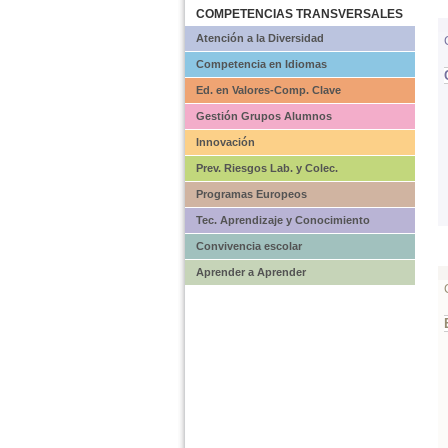
COMPETENCIAS TRANSVERSALES
Atención a la Diversidad
Competencia en Idiomas
Ed. en Valores-Comp. Clave
Gestión Grupos Alumnos
Innovación
Prev. Riesgos Lab. y Colec.
Programas Europeos
Tec. Aprendizaje y Conocimiento
Convivencia escolar
Aprender a Aprender