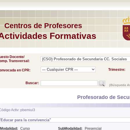
Centros de Profesores
Actividades Formativas
uesto Docente/
omp. Transversal:
Trimestre:
onvocada en CPR:
Buscar:
(Búsqueda A
Profesorado de Secu
Código Activ: pbemiui3
"Educar para la convivencia"
Modalidad:
Curso
SubModalidad:
Presencial