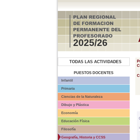
2025/26
P
TODAS LAS ACTIVIDADES
C
PUESTOS DOCENTES
C
Infantil
Primaria
Ciencias de la Naturaleza
Dibujo y Plástica
Economía
Educación Física
Filosofía
Geografía, Historia y CCSS