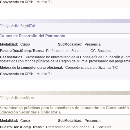
Convocada en CPR:
Murcia T1
Código Activ: 2my6t7ut
Grupos de Desarrollo del Patrimonio.
Modalidad:
Curso
SubModalidad:
Presencial
Puesto Doc./Comp. Trans.:
Profesorado de Secundaria CC. Sociales
Destinatarios:
Profesorado no universitario de la Consejería de Educación y For
sostenidos con fondos públicos de la Región de Murcia: profesorado del program
Mejora de la competencia profesional:
Competencia para utilizar las TIC
Convocada en CPR:
Murcia T1
Código Activ: ess6tzxs
Herramientas prácticas para la enseñanza de la materia: La Constitució
Educación Secundaria Obligatoria
Modalidad:
Curso
SubModalidad:
Presencial
Puesto Doc./Comp. Trans.:
Profesorado de Secundaria CC. Sociales