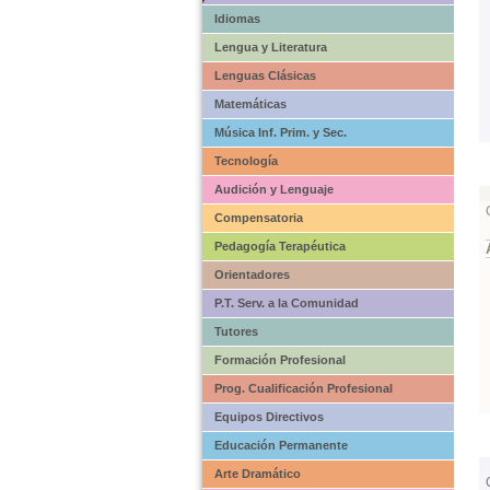
Idiomas
Lengua y Literatura
Lenguas Clásicas
Matemáticas
Música Inf. Prim. y Sec.
Tecnología
Audición y Lenguaje
Compensatoria
Pedagogía Terapéutica
Orientadores
P.T. Serv. a la Comunidad
Tutores
Formación Profesional
Prog. Cualificación Profesional
Equipos Directivos
Educación Permanente
Arte Dramático