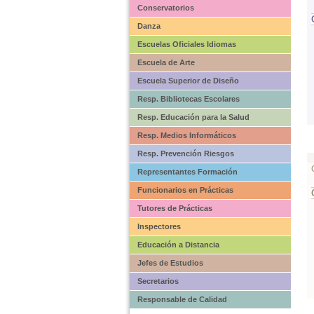
Conservatorios
Danza
Escuelas Oficiales Idiomas
Escuela de Arte
Escuela Superior de Diseño
Resp. Bibliotecas Escolares
Resp. Educación para la Salud
Resp. Medios Informáticos
Resp. Prevención Riesgos
Representantes Formación
Funcionarios en Prácticas
Tutores de Prácticas
Inspectores
Educación a Distancia
Jefes de Estudios
Secretarios
Responsable de Calidad