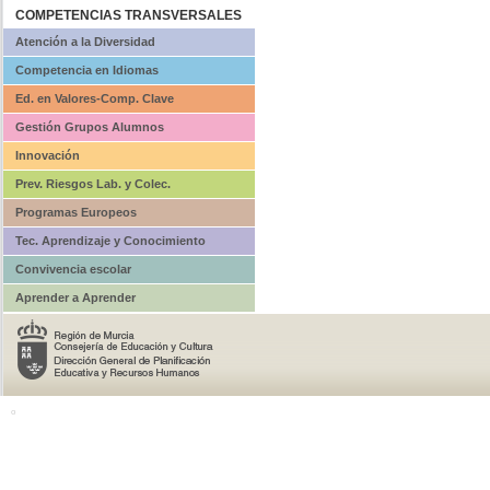
COMPETENCIAS TRANSVERSALES
Atención a la Diversidad
Competencia en Idiomas
Ed. en Valores-Comp. Clave
Gestión Grupos Alumnos
Innovación
Prev. Riesgos Lab. y Colec.
Programas Europeos
Tec. Aprendizaje y Conocimiento
Convivencia escolar
Aprender a Aprender
o