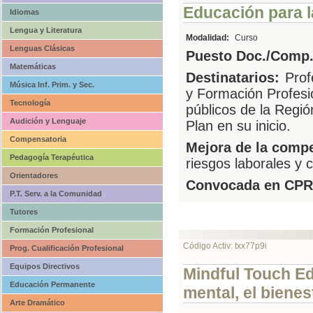
Educación para la
Idiomas
Lengua y Literatura
Modalidad:
Curso
Lenguas Clásicas
Puesto Doc./Comp.
Matemáticas
Destinatarios:
Prof
Música Inf. Prim. y Sec.
y Formación Profesi
Tecnología
públicos de la Regió
Audición y Lenguaje
Plan en su inicio.
Compensatoria
Mejora de la compe
Pedagogía Terapéutica
riesgos laborales y c
Orientadores
Convocada en CPR
P.T. Serv. a la Comunidad
Tutores
Formación Profesional
Código Activ: txx77p9i
Prog. Cualificación Profesional
Equipos Directivos
Mindful Touch Ed
Educación Permanente
mental, el bienes
Arte Dramático