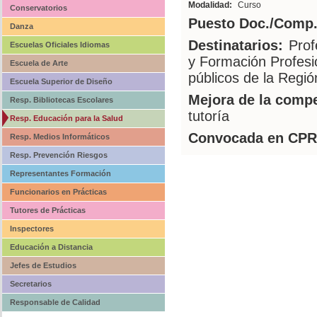
Modalidad:
Curso
Conservatorios
Puesto Doc./Comp.
Danza
Destinatarios:
Prof
Escuelas Oficiales Idiomas
y Formación Profesi
Escuela de Arte
públicos de la Regió
Escuela Superior de Diseño
Mejora de la compe
Resp. Bibliotecas Escolares
tutoría
Resp. Educación para la Salud
Convocada en CPR
Resp. Medios Informáticos
Resp. Prevención Riesgos
Representantes Formación
Funcionarios en Prácticas
Tutores de Prácticas
Inspectores
Educación a Distancia
Jefes de Estudios
Secretarios
Responsable de Calidad