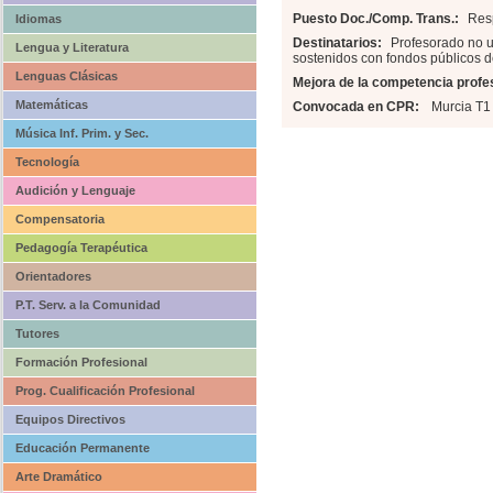
Puesto Doc./Comp. Trans.:
Res
Idiomas
Destinatarios:
Profesorado no u
Lengua y Literatura
sostenidos con fondos públicos 
Lenguas Clásicas
Mejora de la competencia profes
Matemáticas
Convocada en CPR:
Murcia T1
Música Inf. Prim. y Sec.
Tecnología
Audición y Lenguaje
Compensatoria
Pedagogía Terapéutica
Orientadores
P.T. Serv. a la Comunidad
Tutores
Formación Profesional
Prog. Cualificación Profesional
Equipos Directivos
Educación Permanente
Arte Dramático