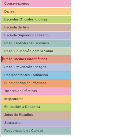
Conservatorios
Danza
Escuelas Oficiales Idiomas
Escuela de Arte
Escuela Superior de Diseño
Resp. Bibliotecas Escolares
Resp. Educación para la Salud
Resp. Medios Informáticos
Resp. Prevención Riesgos
Representantes Formación
Funcionarios en Prácticas
Tutores de Prácticas
Inspectores
Educación a Distancia
Jefes de Estudios
Secretarios
Responsable de Calidad