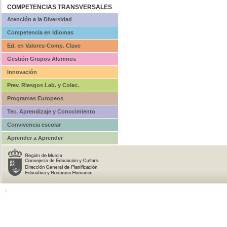
COMPETENCIAS TRANSVERSALES
Atención a la Diversidad
Competencia en Idiomas
Ed. en Valores-Comp. Clave
Gestión Grupos Alumnos
Innovación
Prev. Riesgos Lab. y Colec.
Programas Europeos
Tec. Aprendizaje y Conocimiento
Convivencia escolar
Aprender a Aprender
o