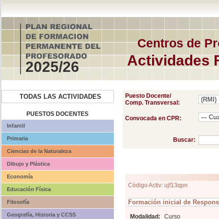
Centros de Pr
Actividades 
2025/26
Puesto Docente/
TODAS LAS ACTIVIDADES
Comp. Transversal:
PUESTOS DOCENTES
Convocada en CPR:
Infantil
Primaria
Buscar:
Ciencias de la Naturaleza
Dibujo y Plástica
Economía
Código Activ: ujf13qpn
Educación Física
Formación inicial de Respons
Filosofía
Geografía, Historia y CCSS
Modalidad:
Curso