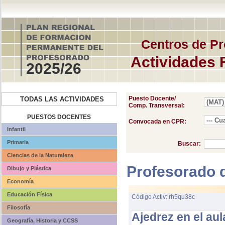
Centros de Pr
Actividades 
2025/26
Puesto Docente/
TODAS LAS ACTIVIDADES
Comp. Transversal:
PUESTOS DOCENTES
Convocada en CPR:
Infantil
Primaria
Buscar:
Ciencias de la Naturaleza
Profesorado 
Dibujo y Plástica
Economía
Educación Física
Código Activ: rh5qu38c
Filosofía
Ajedrez en el aul
Geografía, Historia y CCSS