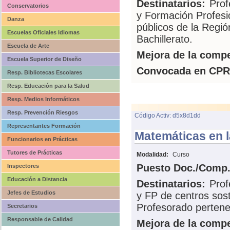
Destinatarios:
Prof
Conservatorios
y Formación Profesi
Danza
públicos de la Regi
Escuelas Oficiales Idiomas
Bachillerato.
Escuela de Arte
Mejora de la compe
Escuela Superior de Diseño
Convocada en CPR
Resp. Bibliotecas Escolares
Resp. Educación para la Salud
Resp. Medios Informáticos
Resp. Prevención Riesgos
Código Activ: d5x8d1dd
Representantes Formación
Matemáticas en l
Funcionarios en Prácticas
Tutores de Prácticas
Modalidad:
Curso
Puesto Doc./Comp.
Inspectores
Educación a Distancia
Destinatarios:
Prof
Jefes de Estudios
y FP de centros sos
Profesorado pertene
Secretarios
Responsable de Calidad
Mejora de la compe