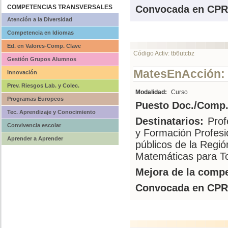
COMPETENCIAS TRANSVERSALES
Convocada en CPR
Atención a la Diversidad
Competencia en Idiomas
Ed. en Valores-Comp. Clave
Código Activ: tb6utcbz
Gestión Grupos Alumnos
MatesEnAcción: 
Innovación
Prev. Riesgos Lab. y Colec.
Modalidad:
Curso
Programas Europeos
Puesto Doc./Comp.
Tec. Aprendizaje y Conocimiento
Destinatarios:
Prof
Convivencia escolar
y Formación Profesi
Aprender a Aprender
públicos de la Regi
Matemáticas para T
Mejora de la compe
Convocada en CPR