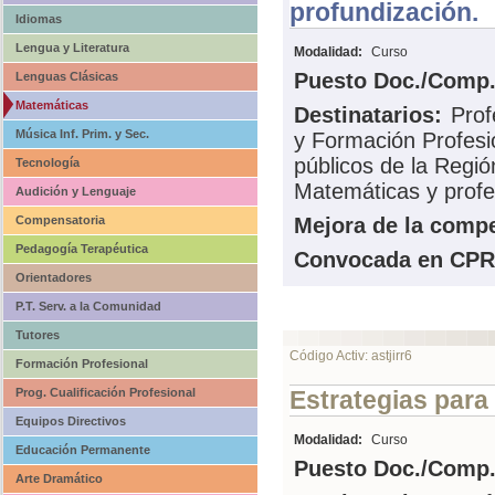
profundización.
Idiomas
Lengua y Literatura
Modalidad:
Curso
Puesto Doc./Comp.
Lenguas Clásicas
Matemáticas
Destinatarios:
Prof
Música Inf. Prim. y Sec.
y Formación Profesi
públicos de la Regi
Tecnología
Matemáticas y profe
Audición y Lenguaje
Compensatoria
Mejora de la compe
Pedagogía Terapéutica
Convocada en CPR
Orientadores
P.T. Serv. a la Comunidad
Tutores
Código Activ: astjirr6
Formación Profesional
Prog. Cualificación Profesional
Estrategias para
Equipos Directivos
Modalidad:
Curso
Educación Permanente
Puesto Doc./Comp.
Arte Dramático