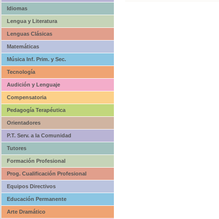
Idiomas
Lengua y Literatura
Lenguas Clásicas
Matemáticas
Música Inf. Prim. y Sec.
Tecnología
Audición y Lenguaje
Compensatoria
Pedagogía Terapéutica
Orientadores
P.T. Serv. a la Comunidad
Tutores
Formación Profesional
Prog. Cualificación Profesional
Equipos Directivos
Educación Permanente
Arte Dramático