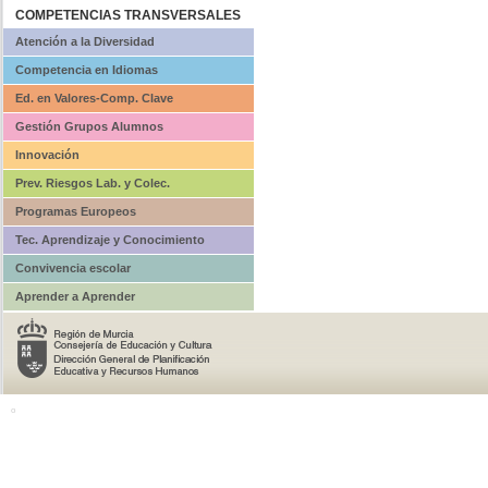
COMPETENCIAS TRANSVERSALES
Atención a la Diversidad
Competencia en Idiomas
Ed. en Valores-Comp. Clave
Gestión Grupos Alumnos
Innovación
Prev. Riesgos Lab. y Colec.
Programas Europeos
Tec. Aprendizaje y Conocimiento
Convivencia escolar
Aprender a Aprender
o