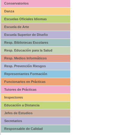
Conservatorios
Danza
Escuelas Oficiales Idiomas
Escuela de Arte
Escuela Superior de Diseño
Resp. Bibliotecas Escolares
Resp. Educación para la Salud
Resp. Medios Informáticos
Resp. Prevención Riesgos
Representantes Formación
Funcionarios en Prácticas
Tutores de Prácticas
Inspectores
Educación a Distancia
Jefes de Estudios
Secretarios
Responsable de Calidad