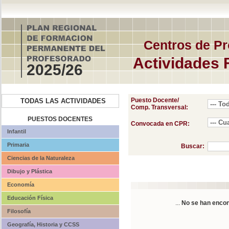
Centros de Pr
Actividades 
2025/26
Puesto Docente/
TODAS LAS ACTIVIDADES
Comp. Transversal:
PUESTOS DOCENTES
Convocada en CPR:
Infantil
Primaria
Buscar:
Ciencias de la Naturaleza
Dibujo y Plástica
Economía
Educación Física
...
No se han encon
Filosofía
Geografía, Historia y CCSS