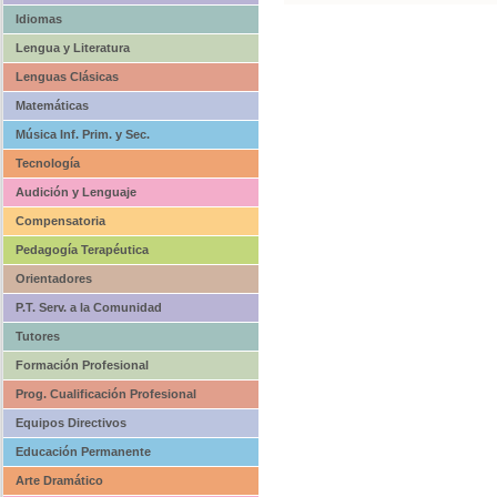
Idiomas
Lengua y Literatura
Lenguas Clásicas
Matemáticas
Música Inf. Prim. y Sec.
Tecnología
Audición y Lenguaje
Compensatoria
Pedagogía Terapéutica
Orientadores
P.T. Serv. a la Comunidad
Tutores
Formación Profesional
Prog. Cualificación Profesional
Equipos Directivos
Educación Permanente
Arte Dramático