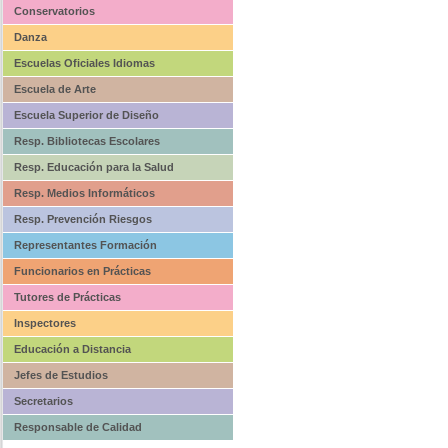
Conservatorios
Danza
Escuelas Oficiales Idiomas
Escuela de Arte
Escuela Superior de Diseño
Resp. Bibliotecas Escolares
Resp. Educación para la Salud
Resp. Medios Informáticos
Resp. Prevención Riesgos
Representantes Formación
Funcionarios en Prácticas
Tutores de Prácticas
Inspectores
Educación a Distancia
Jefes de Estudios
Secretarios
Responsable de Calidad