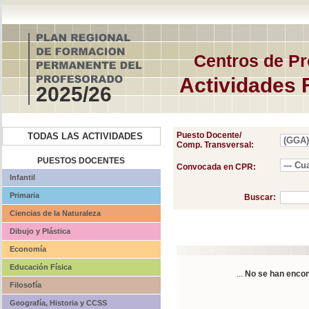
Centros de Pr
Actividades 
2025/26
Puesto Docente/
TODAS LAS ACTIVIDADES
Comp. Transversal:
PUESTOS DOCENTES
Convocada en CPR:
Infantil
Primaria
Buscar:
Ciencias de la Naturaleza
Dibujo y Plástica
Economía
Educación Física
...
No se han encon
Filosofía
Geografía, Historia y CCSS