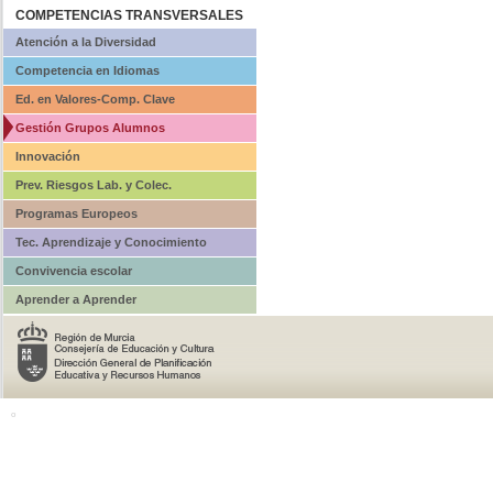
COMPETENCIAS TRANSVERSALES
Atención a la Diversidad
Competencia en Idiomas
Ed. en Valores-Comp. Clave
Gestión Grupos Alumnos
Innovación
Prev. Riesgos Lab. y Colec.
Programas Europeos
Tec. Aprendizaje y Conocimiento
Convivencia escolar
Aprender a Aprender
o