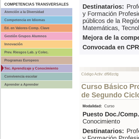
COMPETENCIAS TRANSVERSALES
Destinatarios:
Prof
Atención a la Diversidad
y Formación Profesi
públicos de la Regió
Competencia en Idiomas
Matemáticas, Tecnol
Ed. en Valores-Comp. Clave
Gestión Grupos Alumnos
Mejora de la compe
Innovación
Convocada en CPR
Prev. Riesgos Lab. y Colec.
Programas Europeos
Tec. Aprendizaje y Conocimiento
Código Activ: df98zctg
Convivencia escolar
Aprender a Aprender
Curso Básico Pr
de Segundo Ciclo
Modalidad:
Curso
Puesto Doc./Comp.
Conocimiento
Destinatarios:
Prof
y Formación Profesi