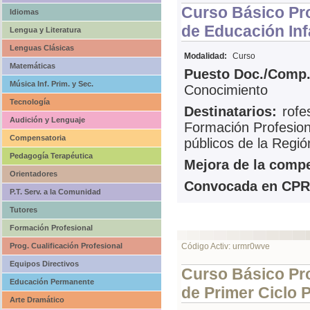
Curso Básico Pr
Idiomas
de Educación Infa
Lengua y Literatura
Lenguas Clásicas
Modalidad:
Curso
Matemáticas
Puesto Doc./Comp.
Música Inf. Prim. y Sec.
Conocimiento
Tecnología
Destinatarios:
rofe
Audición y Lenguaje
Formación Profesion
Compensatoria
públicos de la Regió
Pedagogía Terapéutica
Mejora de la compe
Orientadores
Convocada en CPR
P.T. Serv. a la Comunidad
Tutores
Formación Profesional
Prog. Cualificación Profesional
Código Activ: urmr0wve
Equipos Directivos
Curso Básico Pr
Educación Permanente
de Primer Ciclo P
Arte Dramático