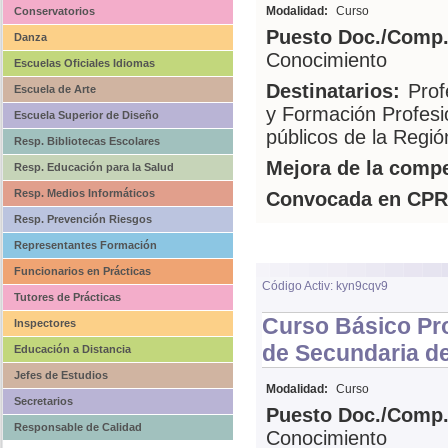
Modalidad:
Curso
Conservatorios
Puesto Doc./Comp.
Danza
Conocimiento
Escuelas Oficiales Idiomas
Destinatarios:
Prof
Escuela de Arte
y Formación Profesi
Escuela Superior de Diseño
públicos de la Regi
Resp. Bibliotecas Escolares
Mejora de la compe
Resp. Educación para la Salud
Resp. Medios Informáticos
Convocada en CPR
Resp. Prevención Riesgos
Representantes Formación
Funcionarios en Prácticas
Código Activ: kyn9cqv9
Tutores de Prácticas
Curso Básico Pr
Inspectores
de Secundaria d
Educación a Distancia
Jefes de Estudios
Modalidad:
Curso
Secretarios
Puesto Doc./Comp.
Responsable de Calidad
Conocimiento