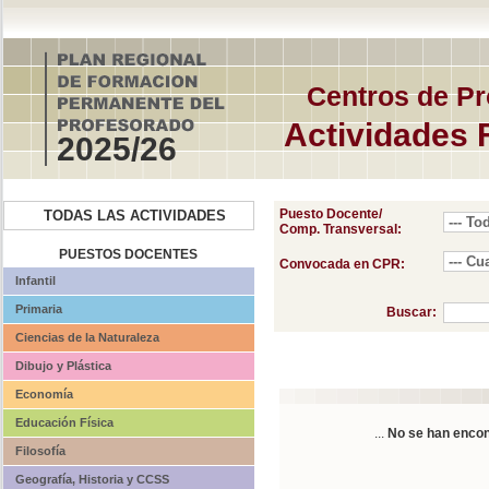
Centros de Pr
Actividades 
2025/26
Puesto Docente/
TODAS LAS ACTIVIDADES
Comp. Transversal:
PUESTOS DOCENTES
Convocada en CPR:
Infantil
Primaria
Buscar:
Ciencias de la Naturaleza
Dibujo y Plástica
Economía
Educación Física
...
No se han encon
Filosofía
Geografía, Historia y CCSS