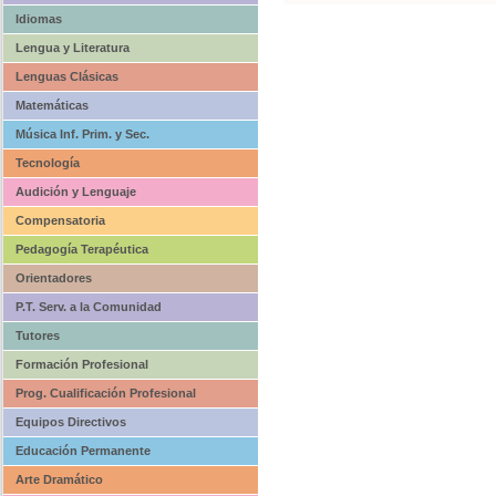
Idiomas
Lengua y Literatura
Lenguas Clásicas
Matemáticas
Música Inf. Prim. y Sec.
Tecnología
Audición y Lenguaje
Compensatoria
Pedagogía Terapéutica
Orientadores
P.T. Serv. a la Comunidad
Tutores
Formación Profesional
Prog. Cualificación Profesional
Equipos Directivos
Educación Permanente
Arte Dramático