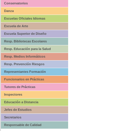
Conservatorios
Danza
Escuelas Oficiales Idiomas
Escuela de Arte
Escuela Superior de Diseño
Resp. Bibliotecas Escolares
Resp. Educación para la Salud
Resp. Medios Informáticos
Resp. Prevención Riesgos
Representantes Formación
Funcionarios en Prácticas
Tutores de Prácticas
Inspectores
Educación a Distancia
Jefes de Estudios
Secretarios
Responsable de Calidad