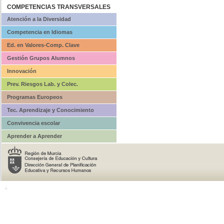
COMPETENCIAS TRANSVERSALES
Atención a la Diversidad
Competencia en Idiomas
Ed. en Valores-Comp. Clave
Gestión Grupos Alumnos
Innovación
Prev. Riesgos Lab. y Colec.
Programas Europeos
Tec. Aprendizaje y Conocimiento
Convivencia escolar
Aprender a Aprender
o