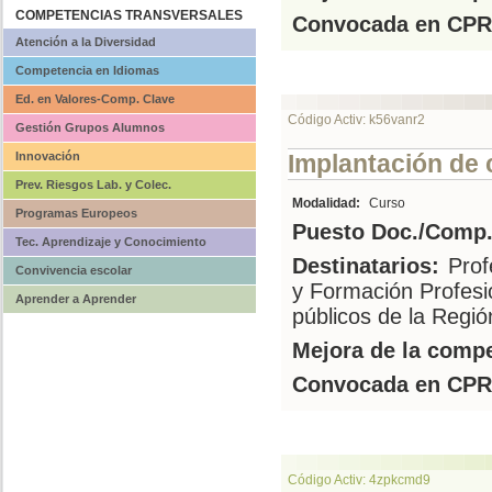
COMPETENCIAS TRANSVERSALES
Convocada en CPR
Atención a la Diversidad
Competencia en Idiomas
Ed. en Valores-Comp. Clave
Código Activ: k56vanr2
Gestión Grupos Alumnos
Innovación
Implantación de c
Prev. Riesgos Lab. y Colec.
Modalidad:
Curso
Programas Europeos
Puesto Doc./Comp.
Tec. Aprendizaje y Conocimiento
Destinatarios:
Prof
Convivencia escolar
y Formación Profesi
Aprender a Aprender
públicos de la Regi
Mejora de la compe
Convocada en CPR
Código Activ: 4zpkcmd9