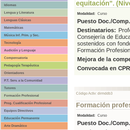
equitación". (Niv
Idiomas
Lengua y Literatura
Modalidad:
Curso
Puesto Doc./Comp.
Lenguas Clásicas
Matemáticas
Destinatarios:
Prof
Música Inf. Prim. y Sec.
Consejería de Educa
sostenidos con fond
Tecnología
Formación Profesion
Audición y Lenguaje
Compensatoria
Mejora de la compe
Pedagogía Terapéutica
Convocada en CPR
Orientadores
P.T. Serv. a la Comunidad
Tutores
Código Activ: dirmddb3
Formación Profesional
Prog. Cualificación Profesional
Formación profes
Equipos Directivos
Modalidad:
Curso
Educación Permanente
Puesto Doc./Comp.
Arte Dramático