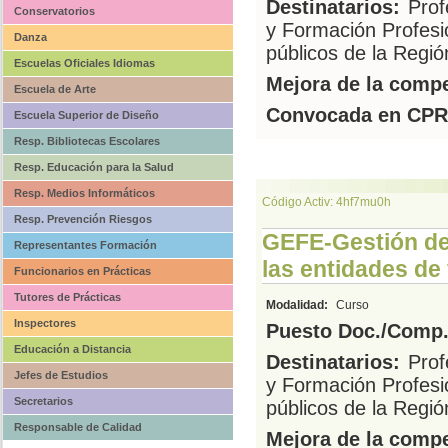
Destinatarios:
Prof
Conservatorios
y Formación Profesi
Danza
públicos de la Regi
Escuelas Oficiales Idiomas
Mejora de la compe
Escuela de Arte
Convocada en CPR
Escuela Superior de Diseño
Resp. Bibliotecas Escolares
Resp. Educación para la Salud
Resp. Medios Informáticos
Código Activ: 4hf7mu0h
Resp. Prevención Riesgos
GEFE-Gestión de
Representantes Formación
las entidades de
Funcionarios en Prácticas
Tutores de Prácticas
Modalidad:
Curso
Inspectores
Puesto Doc./Comp.
Educación a Distancia
Destinatarios:
Prof
Jefes de Estudios
y Formación Profesi
Secretarios
públicos de la Regi
Responsable de Calidad
Mejora de la compe