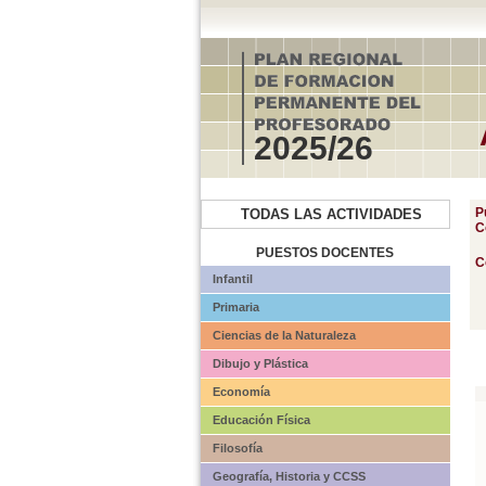
2025/26
P
TODAS LAS ACTIVIDADES
C
PUESTOS DOCENTES
C
Infantil
Primaria
Ciencias de la Naturaleza
Dibujo y Plástica
Economía
Educación Física
Filosofía
Geografía, Historia y CCSS