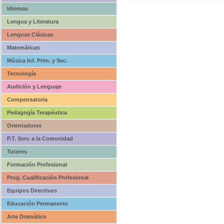
Idiomas
Lengua y Literatura
Lenguas Clásicas
Matemáticas
Música Inf. Prim. y Sec.
Tecnología
Audición y Lenguaje
Compensatoria
Pedagogía Terapéutica
Orientadores
P.T. Serv. a la Comunidad
Tutores
Formación Profesional
Prog. Cualificación Profesional
Equipos Directivos
Educación Permanente
Arte Dramático