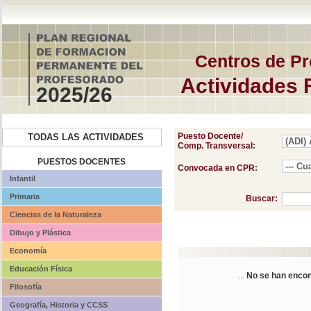
Centros de Pr
Actividades 
2025/26
Puesto Docente/
TODAS LAS ACTIVIDADES
Comp. Transversal:
PUESTOS DOCENTES
Convocada en CPR:
Infantil
Primaria
Buscar:
Ciencias de la Naturaleza
Dibujo y Plástica
Economía
Educación Física
...
No se han encon
Filosofía
Geografía, Historia y CCSS