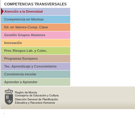
COMPETENCIAS TRANSVERSALES
Atención a la Diversidad
Competencia en Idiomas
Ed. en Valores-Comp. Clave
Gestión Grupos Alumnos
Innovación
Prev. Riesgos Lab. y Colec.
Programas Europeos
Tec. Aprendizaje y Conocimiento
Convivencia escolar
Aprender a Aprender
o