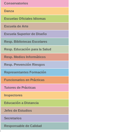
Conservatorios
Danza
Escuelas Oficiales Idiomas
Escuela de Arte
Escuela Superior de Diseño
Resp. Bibliotecas Escolares
Resp. Educación para la Salud
Resp. Medios Informáticos
Resp. Prevención Riesgos
Representantes Formación
Funcionarios en Prácticas
Tutores de Prácticas
Inspectores
Educación a Distancia
Jefes de Estudios
Secretarios
Responsable de Calidad