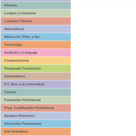
Idiomas
Lengua y Literatura
Lenguas Clásicas
Matemáticas
Música Inf. Prim. y Sec.
Tecnología
Audición y Lenguaje
Compensatoria
Pedagogía Terapéutica
Orientadores
P.T. Serv. a la Comunidad
Tutores
Formación Profesional
Prog. Cualificación Profesional
Equipos Directivos
Educación Permanente
Arte Dramático