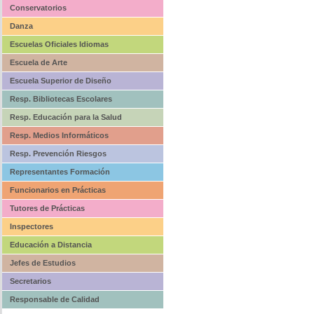
Conservatorios
Danza
Escuelas Oficiales Idiomas
Escuela de Arte
Escuela Superior de Diseño
Resp. Bibliotecas Escolares
Resp. Educación para la Salud
Resp. Medios Informáticos
Resp. Prevención Riesgos
Representantes Formación
Funcionarios en Prácticas
Tutores de Prácticas
Inspectores
Educación a Distancia
Jefes de Estudios
Secretarios
Responsable de Calidad