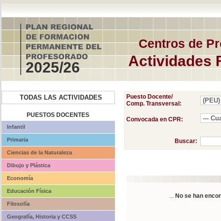
Centros de Pr
Actividades 
2025/26
Puesto Docente/
TODAS LAS ACTIVIDADES
Comp. Transversal:
PUESTOS DOCENTES
Convocada en CPR:
Infantil
Primaria
Buscar:
Ciencias de la Naturaleza
Dibujo y Plástica
Economía
Educación Física
...
No se han encon
Filosofía
Geografía, Historia y CCSS