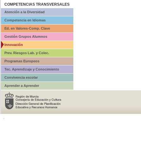
COMPETENCIAS TRANSVERSALES
Atención a la Diversidad
Competencia en Idiomas
Ed. en Valores-Comp. Clave
Gestión Grupos Alumnos
Innovación
Prev. Riesgos Lab. y Colec.
Programas Europeos
Tec. Aprendizaje y Conocimiento
Convivencia escolar
Aprender a Aprender
o