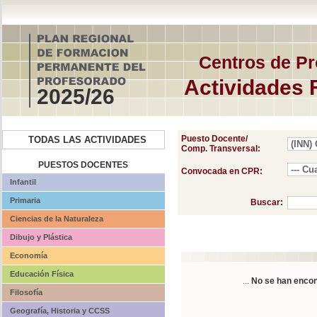
Centros de Pr
Actividades 
2025/26
Puesto Docente/
TODAS LAS ACTIVIDADES
Comp. Transversal:
PUESTOS DOCENTES
Convocada en CPR:
Infantil
Primaria
Buscar:
Ciencias de la Naturaleza
Dibujo y Plástica
Economía
Educación Física
...
No se han encon
Filosofía
Geografía, Historia y CCSS