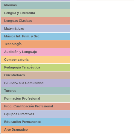
Idiomas
Lengua y Literatura
Lenguas Clásicas
Matemáticas
Música Inf. Prim. y Sec.
Tecnología
Audición y Lenguaje
Compensatoria
Pedagogía Terapéutica
Orientadores
P.T. Serv. a la Comunidad
Tutores
Formación Profesional
Prog. Cualificación Profesional
Equipos Directivos
Educación Permanente
Arte Dramático