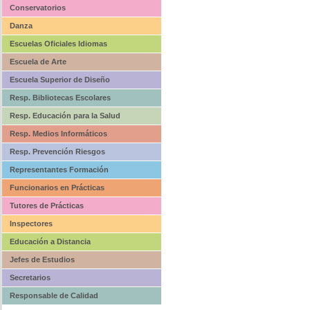
Conservatorios
Danza
Escuelas Oficiales Idiomas
Escuela de Arte
Escuela Superior de Diseño
Resp. Bibliotecas Escolares
Resp. Educación para la Salud
Resp. Medios Informáticos
Resp. Prevención Riesgos
Representantes Formación
Funcionarios en Prácticas
Tutores de Prácticas
Inspectores
Educación a Distancia
Jefes de Estudios
Secretarios
Responsable de Calidad