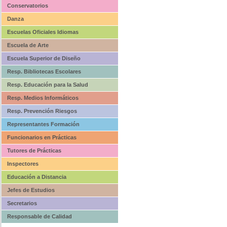
Conservatorios
Danza
Escuelas Oficiales Idiomas
Escuela de Arte
Escuela Superior de Diseño
Resp. Bibliotecas Escolares
Resp. Educación para la Salud
Resp. Medios Informáticos
Resp. Prevención Riesgos
Representantes Formación
Funcionarios en Prácticas
Tutores de Prácticas
Inspectores
Educación a Distancia
Jefes de Estudios
Secretarios
Responsable de Calidad