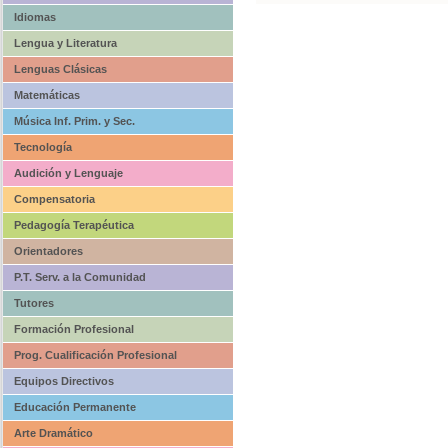
Idiomas
Lengua y Literatura
Lenguas Clásicas
Matemáticas
Música Inf. Prim. y Sec.
Tecnología
Audición y Lenguaje
Compensatoria
Pedagogía Terapéutica
Orientadores
P.T. Serv. a la Comunidad
Tutores
Formación Profesional
Prog. Cualificación Profesional
Equipos Directivos
Educación Permanente
Arte Dramático