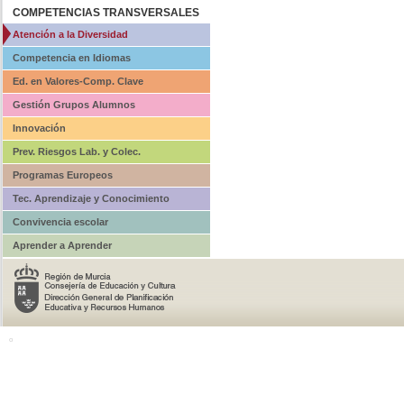
COMPETENCIAS TRANSVERSALES
Atención a la Diversidad
Competencia en Idiomas
Ed. en Valores-Comp. Clave
Gestión Grupos Alumnos
Innovación
Prev. Riesgos Lab. y Colec.
Programas Europeos
Tec. Aprendizaje y Conocimiento
Convivencia escolar
Aprender a Aprender
o