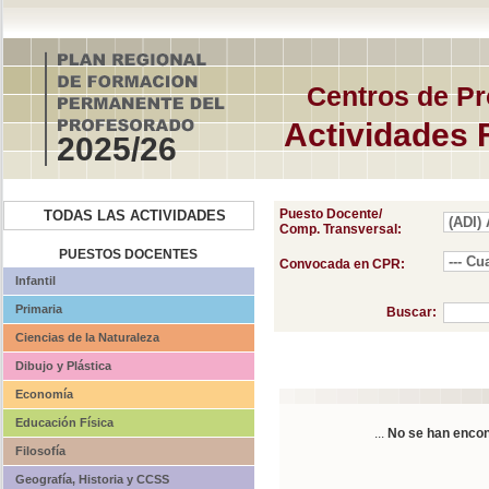
Centros de Pr
Actividades 
2025/26
Puesto Docente/
TODAS LAS ACTIVIDADES
Comp. Transversal:
PUESTOS DOCENTES
Convocada en CPR:
Infantil
Primaria
Buscar:
Ciencias de la Naturaleza
Dibujo y Plástica
Economía
Educación Física
...
No se han encon
Filosofía
Geografía, Historia y CCSS