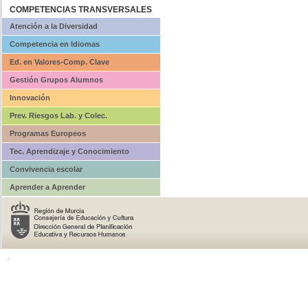
COMPETENCIAS TRANSVERSALES
Atención a la Diversidad
Competencia en Idiomas
Ed. en Valores-Comp. Clave
Gestión Grupos Alumnos
Innovación
Prev. Riesgos Lab. y Colec.
Programas Europeos
Tec. Aprendizaje y Conocimiento
Convivencia escolar
Aprender a Aprender
o