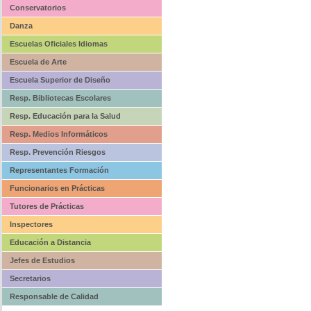
Conservatorios
Danza
Escuelas Oficiales Idiomas
Escuela de Arte
Escuela Superior de Diseño
Resp. Bibliotecas Escolares
Resp. Educación para la Salud
Resp. Medios Informáticos
Resp. Prevención Riesgos
Representantes Formación
Funcionarios en Prácticas
Tutores de Prácticas
Inspectores
Educación a Distancia
Jefes de Estudios
Secretarios
Responsable de Calidad