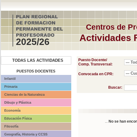
Centros de Pr
Actividades 
2025/26
Puesto Docente/
TODAS LAS ACTIVIDADES
Comp. Transversal:
PUESTOS DOCENTES
Convocada en CPR:
Infantil
Primaria
Buscar:
Ciencias de la Naturaleza
Dibujo y Plástica
Economía
Educación Física
...
No se han encon
Filosofía
Geografía, Historia y CCSS