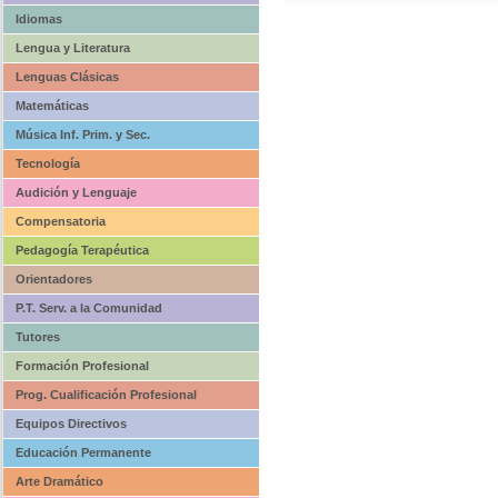
Idiomas
Lengua y Literatura
Lenguas Clásicas
Matemáticas
Música Inf. Prim. y Sec.
Tecnología
Audición y Lenguaje
Compensatoria
Pedagogía Terapéutica
Orientadores
P.T. Serv. a la Comunidad
Tutores
Formación Profesional
Prog. Cualificación Profesional
Equipos Directivos
Educación Permanente
Arte Dramático