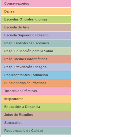
Conservatorios
Danza
Escuelas Oficiales Idiomas
Escuela de Arte
Escuela Superior de Diseño
Resp. Bibliotecas Escolares
Resp. Educación para la Salud
Resp. Medios Informáticos
Resp. Prevención Riesgos
Representantes Formación
Funcionarios en Prácticas
Tutores de Prácticas
Inspectores
Educación a Distancia
Jefes de Estudios
Secretarios
Responsable de Calidad