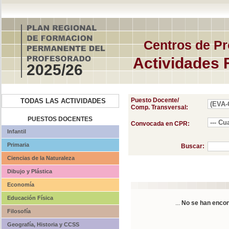
Centros de Pr
Actividades 
2025/26
Puesto Docente/
TODAS LAS ACTIVIDADES
Comp. Transversal:
PUESTOS DOCENTES
Convocada en CPR:
Infantil
Primaria
Buscar:
Ciencias de la Naturaleza
Dibujo y Plástica
Economía
Educación Física
...
No se han encon
Filosofía
Geografía, Historia y CCSS