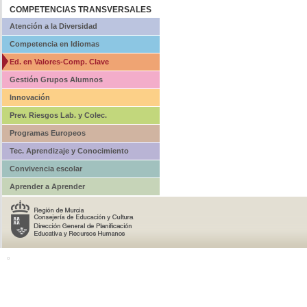
COMPETENCIAS TRANSVERSALES
Atención a la Diversidad
Competencia en Idiomas
Ed. en Valores-Comp. Clave
Gestión Grupos Alumnos
Innovación
Prev. Riesgos Lab. y Colec.
Programas Europeos
Tec. Aprendizaje y Conocimiento
Convivencia escolar
Aprender a Aprender
o