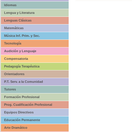
Idiomas
Lengua y Literatura
Lenguas Clásicas
Matemáticas
Música Inf. Prim. y Sec.
Tecnología
Audición y Lenguaje
Compensatoria
Pedagogía Terapéutica
Orientadores
P.T. Serv. a la Comunidad
Tutores
Formación Profesional
Prog. Cualificación Profesional
Equipos Directivos
Educación Permanente
Arte Dramático