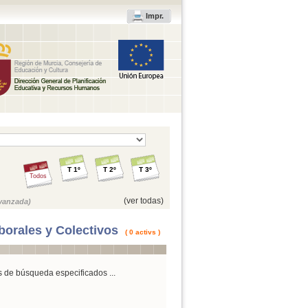
Impr.
T 1º
T 2º
T 3º
Todos
(ver todas)
vanzada)
borales y Colectivos
( 0 activs )
s de búsqueda especificados ...