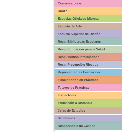
Conservatorios
Danza
Escuelas Oficiales Idiomas
Escuela de Arte
Escuela Superior de Diseño
Resp. Bibliotecas Escolares
Resp. Educación para la Salud
Resp. Medios Informáticos
Resp. Prevención Riesgos
Representantes Formación
Funcionarios en Prácticas
Tutores de Prácticas
Inspectores
Educación a Distancia
Jefes de Estudios
Secretarios
Responsable de Calidad