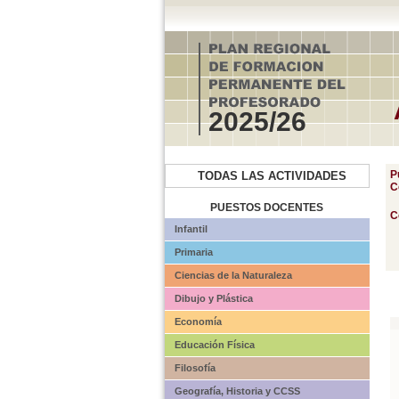
2025/26
P
TODAS LAS ACTIVIDADES
C
PUESTOS DOCENTES
C
Infantil
Primaria
Ciencias de la Naturaleza
Dibujo y Plástica
Economía
Educación Física
Filosofía
Geografía, Historia y CCSS