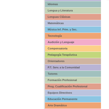
Idiomas
Lengua y Literatura
Lenguas Clásicas
Matemáticas
Música Inf. Prim. y Sec.
Tecnología
Audición y Lenguaje
Compensatoria
Pedagogía Terapéutica
Orientadores
P.T. Serv. a la Comunidad
Tutores
Formación Profesional
Prog. Cualificación Profesional
Equipos Directivos
Educación Permanente
Arte Dramático