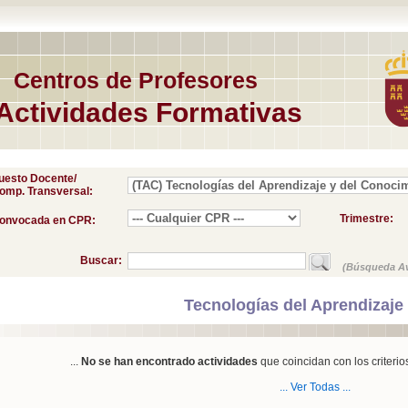
Centros de Profesores
Actividades Formativas
uesto Docente/
omp. Transversal:
Trimestre:
onvocada en CPR:
Buscar:
(Búsqueda A
Tecnologías del Aprendizaj
...
No se han encontrado actividades
que coincidan con los criterio
... Ver Todas ...