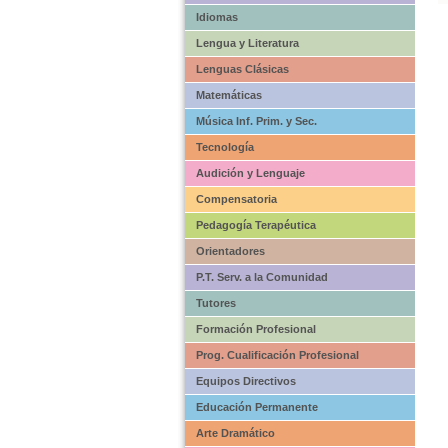
Idiomas
Lengua y Literatura
Lenguas Clásicas
Matemáticas
Música Inf. Prim. y Sec.
Tecnología
Audición y Lenguaje
Compensatoria
Pedagogía Terapéutica
Orientadores
P.T. Serv. a la Comunidad
Tutores
Formación Profesional
Prog. Cualificación Profesional
Equipos Directivos
Educación Permanente
Arte Dramático