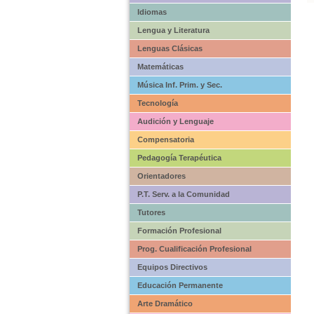
Idiomas
Lengua y Literatura
Lenguas Clásicas
Matemáticas
Música Inf. Prim. y Sec.
Tecnología
Audición y Lenguaje
Compensatoria
Pedagogía Terapéutica
Orientadores
P.T. Serv. a la Comunidad
Tutores
Formación Profesional
Prog. Cualificación Profesional
Equipos Directivos
Educación Permanente
Arte Dramático