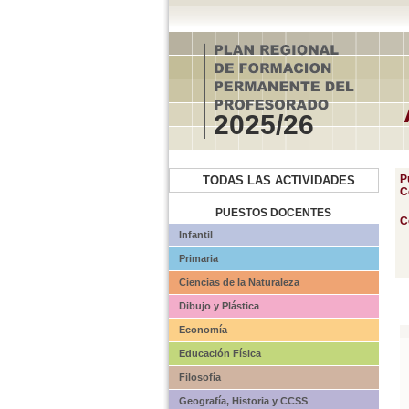
2025/26
P
TODAS LAS ACTIVIDADES
C
PUESTOS DOCENTES
C
Infantil
Primaria
Ciencias de la Naturaleza
Dibujo y Plástica
Economía
Educación Física
Filosofía
Geografía, Historia y CCSS