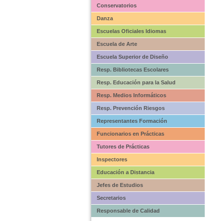
Conservatorios
Danza
Escuelas Oficiales Idiomas
Escuela de Arte
Escuela Superior de Diseño
Resp. Bibliotecas Escolares
Resp. Educación para la Salud
Resp. Medios Informáticos
Resp. Prevención Riesgos
Representantes Formación
Funcionarios en Prácticas
Tutores de Prácticas
Inspectores
Educación a Distancia
Jefes de Estudios
Secretarios
Responsable de Calidad