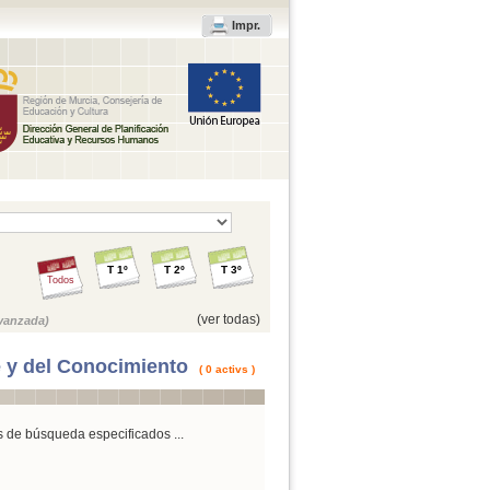
Impr.
T 1º
T 2º
T 3º
Todos
(ver todas)
vanzada)
e y del Conocimiento
( 0 activs )
s de búsqueda especificados ...