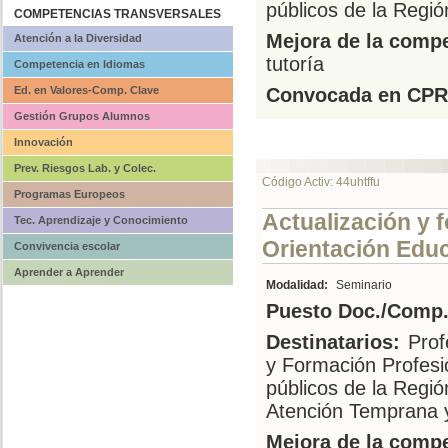
públicos de la Regi
COMPETENCIAS TRANSVERSALES
Mejora de la compe
Atención a la Diversidad
tutoría
Competencia en Idiomas
Ed. en Valores-Comp. Clave
Convocada en CPR
Gestión Grupos Alumnos
Innovación
Prev. Riesgos Lab. y Colec.
Código Activ: 44uhtffu
Programas Europeos
Actualización y 
Tec. Aprendizaje y Conocimiento
Orientación Educ
Convivencia escolar
Aprender a Aprender
Modalidad:
Seminario
Puesto Doc./Comp.
Destinatarios:
Prof
y Formación Profesi
públicos de la Regi
Atención Temprana 
Mejora de la compe