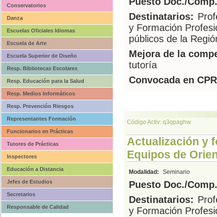
Puesto Doc./Comp.
Conservatorios
Destinatarios:
Prof
Danza
y Formación Profesi
Escuelas Oficiales Idiomas
públicos de la Regi
Escuela de Arte
Mejora de la compe
Escuela Superior de Diseño
tutoría
Resp. Bibliotecas Escolares
Convocada en CPR
Resp. Educación para la Salud
Resp. Medios Informáticos
Resp. Prevención Riesgos
Representantes Formación
Código Activ: q3qpaghw
Funcionarios en Prácticas
Actualización y 
Tutores de Prácticas
Equipos de Orien
Inspectores
Educación a Distancia
Modalidad:
Seminario
Jefes de Estudios
Puesto Doc./Comp.
Secretarios
Destinatarios:
Prof
Responsable de Calidad
y Formación Profesi