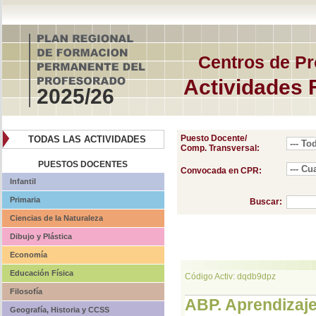
Centros de Pr
Actividades 
2025/26
Puesto Docente/
TODAS LAS ACTIVIDADES
Comp. Transversal:
PUESTOS DOCENTES
Convocada en CPR:
Infantil
Primaria
Buscar:
Ciencias de la Naturaleza
Dibujo y Plástica
Economía
Educación Física
Código Activ: dqdb9dpz
Filosofía
ABP. Aprendizaje
Geografía, Historia y CCSS