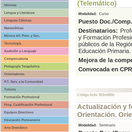
(Telemático)
Idiomas
Lengua y Literatura
Modalidad:
Curso
Puesto Doc./Comp.
Lenguas Clásicas
Matemáticas
Destinatarios:
Prof
Música Inf. Prim. y Sec.
y Formación Profesi
públicos de la Regió
Tecnología
Educación Primaria.
Audición y Lenguaje
Compensatoria
Mejora de la compe
Pedagogía Terapéutica
Convocada en CPR
Orientadores
P.T. Serv. a la Comunidad
Tutores
Código Activ: t63m988c
Formación Profesional
Prog. Cualificación Profesional
Actualización y 
Equipos Directivos
Orientación. Ori
Educación Permanente
Modalidad:
Seminario
Arte Dramático