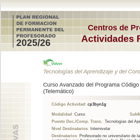
Centros de Pr
Actividades 
2025/26
Volver
Tecnologías del Aprendizaje y del Con
Curso Avanzado del Programa Código E
(Telemático)
Código Actividad:
cp3byn1g
Modalidad
:
Curso
SubM
Puesto Doc./Comp. Trans.
:
Tecnologías del Ap
Nivel Destinatarios
:
Internivelar
Destinatarios
:
Profesorado no universitario de l