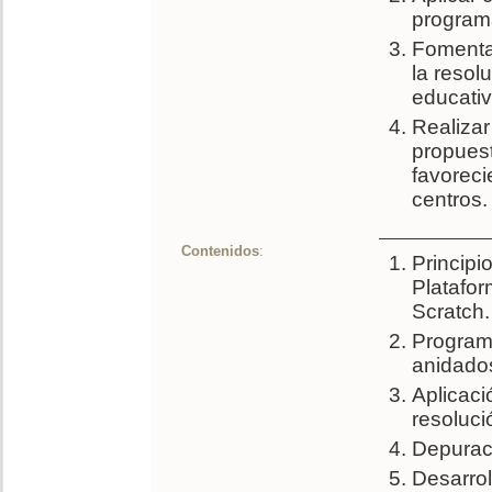
programa
Fomenta
la resol
educativ
Realizar
propuest
favorec
centros.
Contenidos
:
Principi
Platafor
Scratch.
Program
anidados,
Aplicaci
resoluci
Depurac
Desarrol