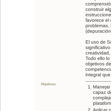
comprensión
construir a
instruccion
favorece el
problemas, 
(depuración)
El uso de S
significati
creatividad,
Todo ello l
objetivos d
competencia
integral que
Objetivos
:
Manejar 
capaz de
complej
platafor
Aplicar