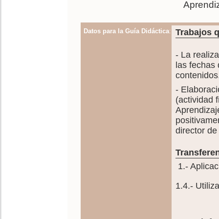
Aprendi
Datos para la Guía Didáctica
:
Trabajos q
- La realiz
las fechas
contenidos
- Elaboraci
(actividad 
Aprendizaj
positivamen
director de
Transferen
1.- Aplica
1.4.- Utili