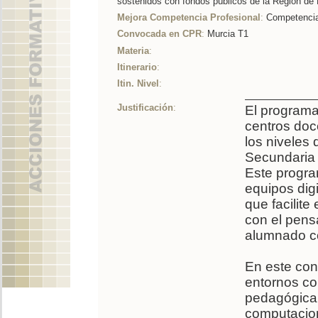
sostenidos con fondos públicos de la Región de 
Mejora Competencia Profesional
:
Competencia 
Convocada en CPR
:
Murcia T1
Materia
:
Itinerario
:
Itin. Nivel
:
Justificación
:
El programa
centros doc
los niveles
Secundaria 
Este progra
equipos digi
que facilite
con el pens
alumnado c
En este con
entornos c
pedagógica 
computaciona