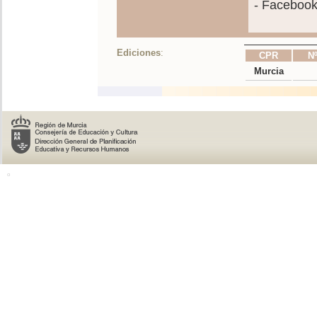
- Faceboo
Ediciones
:
CPR
Nº
Murcia
o