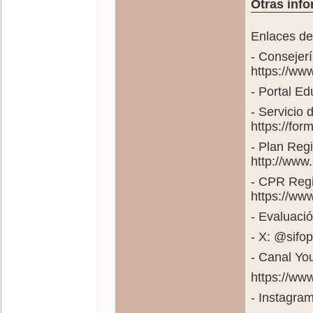
Otras info
Enlaces de 
- Consejer
https://ww
- Portal E
- Servicio
https://fo
- Plan Reg
http://www
- CPR Regi
https://ww
- Evaluació
- X: @sif
- Canal Yo
https://w
- Instagra