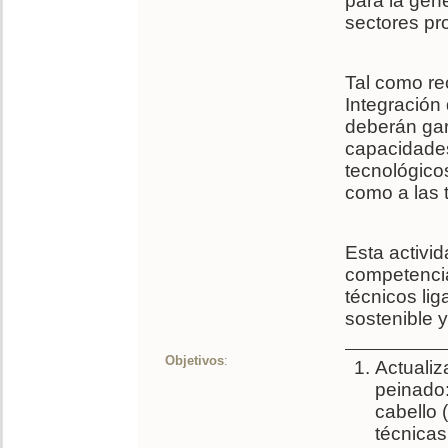
para la gen
sectores pr
Tal como re
Integración
deberán gar
capacidades
tecnológicos
como a las 
Esta activid
competencia
técnicos li
sostenible y
Objetivos
:
Actualiz
peinado:
cabello 
técnicas