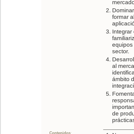
mercado
Dominar 
formar a
aplicaci
Integrar
familiar
equipos 
sector.
Desarrol
al merca
identifi
ámbito d
integrac
Fomentar
responsa
importan
de produ
práctica
Contenidos
: