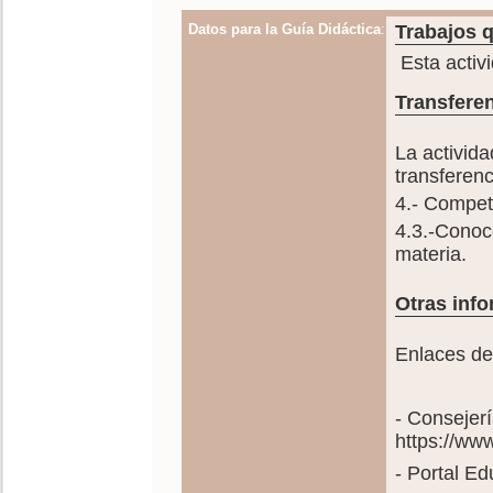
Datos para la Guía Didáctica
:
Trabajos q
Esta activ
Transferen
La activida
transferenc
4.- Compete
4.3.-Conoc
materia.
Otras info
Enlaces de
- Consejer
https://ww
- Portal E