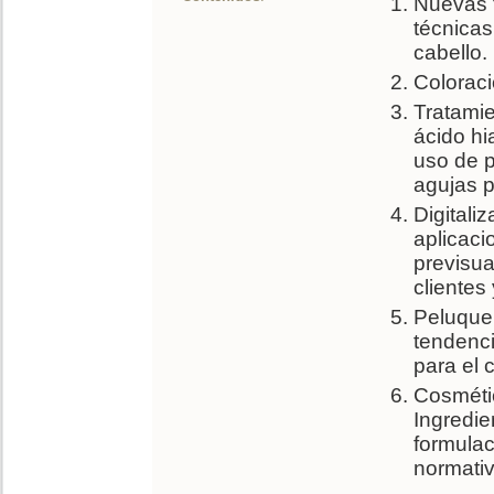
Nuevas t
técnicas
cabello.
Coloraci
Tratamie
ácido hi
uso de p
agujas p
Digitali
aplicaci
previsua
clientes
Peluque
tendenci
para el 
Cosmétic
Ingredie
formulac
normativ