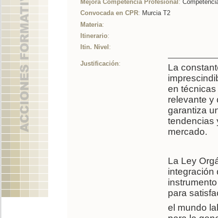
Mejora Competencia Profesional
:
Competencia
Convocada en CPR
:
Murcia T2
Materia
:
Itinerario
:
Itin. Nivel
:
Justificación
:
La constant
imprescindi
en técnicas
relevante y
garantiza u
tendencias 
mercado.
La Ley Orgá
integración
instrumento 
para satisf
el mundo la