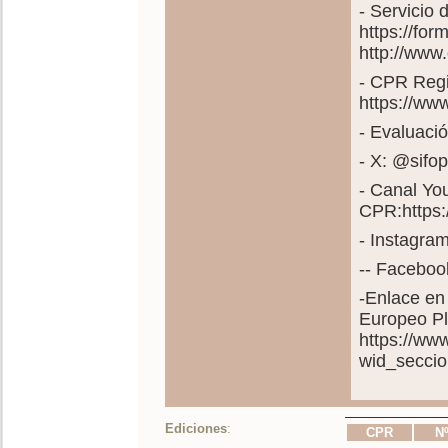
- Servicio
https://fo
http://www
- CPR Regi
https://ww
- Evaluació
- X: @sif
- Canal Yo
CPR:https
- Instagra
-- Faceboo
-Enlace en
Europeo Pl
https://ww
wid_secci
Ediciones
:
CPR
Nº