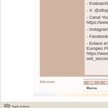
- Evaluació
- X: @sif
- Canal Y
https://w
- Instagra
- Faceboo
- Enlace e
Europeo Pl
https://ww
wid_secci
Ediciones
:
CPR
Nº
Murcia