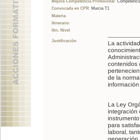
Mejora Competencia Profesional
:
Competencia
Convocada en CPR
:
Murcia T1
Materia
:
Itinerario
:
Itin. Nivel
:
Justificación
:
La activida
conocimient
Administrac
contenidos 
pertenecien
de la norma
información
La Ley Orgá
integración
instrumento 
para satisf
laboral, tan
generación 