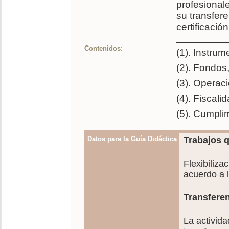
profesional
su transfere
certificación
Contenidos
:
(1). Instru
(2). Fondos,
(3). Operac
(4). Fiscali
(5). Cumpli
Datos para la Guía Didáctica
:
Trabajos q
Flexibiliza
acuerdo a 
Transferen
La activida